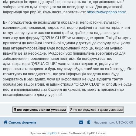
підтримкою інтернет-дискусій і не впливають на те, що дозволяється/
забороняється адміністрацією чи на поведінку в них. Для додаткової
інформації про phpBB, будь ласка, перегляньте:
https://www.phpbb.com/
.
Ви погоджуєтесь не розміщувати образливі, непристойні, вульгарні,
наклепницькі, ненависні, погрозливі, порнографічні та інші матеріали, які
можуть порушувати закони вашої країни, країни, яка надає послуги
хостингу для форуму “QRZUA.CLUB” чи міжнародне право. Такі дії можуть
призвести до негайної і постійної відмови у доступі до форуму, при цьому
ваш інтернет-провайдер буде повідомлений про це, якщо ми будемо
вважати це за необхідне. IP-адреси усіх повідомлень зберігаються для
забезпечення проведення такої політики. Ви погоджуєтесь, що
адміністратори “QRZUA.CLUB” мають право видаляти, редагувати,
переносити та закривати будь-яку тему в будь-який час на свій розсуд . Як
користувач ви погоджуєтесь, що уся інформація введена вами буде
зберігатись в базі даних. Хоча ця інформація не буде відкрита третім
особам без вашої згоди, ні адміністрація “QRZUA.CLUB”, ні phpBB не буде
нести відповідальність за будь-які дії хакерів, які можуть призвести до
несанкціонованого доступу до неї.
Список форумів
Часовий пояс
UTC+03:00
Працює на
phpBB
® Forum Software © phpBB Limited