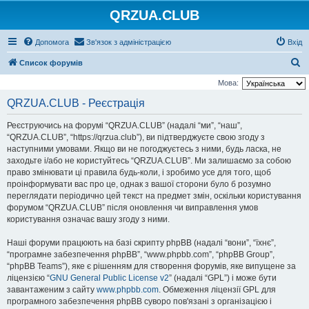
QRZUA.CLUB
Допомога
Зв'язок з адміністрацією
Вхід
П
Список форумів
о
Мова:
ш
QRZUA.CLUB - Реєстрація
у
Реєструючись на форумі “QRZUA.CLUB” (надалі “ми”, “наш”,
к
“QRZUA.CLUB”, “https://qrzua.club”), ви підтверджуєте свою згоду з
наступними умовами. Якщо ви не погоджуєтесь з ними, будь ласка, не
заходьте і/або не користуйтесь “QRZUA.CLUB”. Ми залишаємо за собою
право змінювати ці правила будь-коли, і зробимо усе для того, щоб
проінформувати вас про це, однак з вашої сторони було б розумно
переглядати періодично цей текст на предмет змін, оскільки користування
форумом “QRZUA.CLUB” після оновлення чи виправлення умов
користування означає вашу згоду з ними.
Наші форуми працюють на базі скрипту phpBB (надалі “вони”, “їхнє”,
“програмне забезпечення phpBB”, “www.phpbb.com”, “phpBB Group”,
“phpBB Teams”), яке є рішенням для створення форумів, яке випущене за
ліцензією “
GNU General Public License v2
” (надалі “GPL”) і може бути
завантаженим з сайту
www.phpbb.com
. Обмеження ліцензії GPL для
програмного забезпечення phpBB суворо пов'язані з організацією і