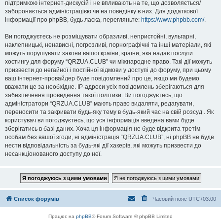
підтримкою інтернет-дискусій і не впливають на те, що дозволяється/
забороняється адміністрацією чи на поведінку в них. Для додаткової
інформації про phpBB, будь ласка, перегляньте:
https://www.phpbb.com/
.
Ви погоджуєтесь не розміщувати образливі, непристойні, вульгарні,
наклепницькі, ненависні, погрозливі, порнографічні та інші матеріали, які
можуть порушувати закони вашої країни, країни, яка надає послуги
хостингу для форуму “QRZUA.CLUB” чи міжнародне право. Такі дії можуть
призвести до негайної і постійної відмови у доступі до форуму, при цьому
ваш інтернет-провайдер буде повідомлений про це, якщо ми будемо
вважати це за необхідне. IP-адреси усіх повідомлень зберігаються для
забезпечення проведення такої політики. Ви погоджуєтесь, що
адміністратори “QRZUA.CLUB” мають право видаляти, редагувати,
переносити та закривати будь-яку тему в будь-який час на свій розсуд . Як
користувач ви погоджуєтесь, що уся інформація введена вами буде
зберігатись в базі даних. Хоча ця інформація не буде відкрита третім
особам без вашої згоди, ні адміністрація “QRZUA.CLUB”, ні phpBB не буде
нести відповідальність за будь-які дії хакерів, які можуть призвести до
несанкціонованого доступу до неї.
Список форумів
Часовий пояс
UTC+03:00
Працює на
phpBB
® Forum Software © phpBB Limited