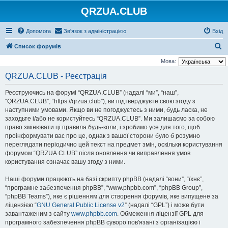
QRZUA.CLUB
Допомога
Зв'язок з адміністрацією
Вхід
П
Список форумів
о
Мова:
ш
QRZUA.CLUB - Реєстрація
у
Реєструючись на форумі “QRZUA.CLUB” (надалі “ми”, “наш”,
к
“QRZUA.CLUB”, “https://qrzua.club”), ви підтверджуєте свою згоду з
наступними умовами. Якщо ви не погоджуєтесь з ними, будь ласка, не
заходьте і/або не користуйтесь “QRZUA.CLUB”. Ми залишаємо за собою
право змінювати ці правила будь-коли, і зробимо усе для того, щоб
проінформувати вас про це, однак з вашої сторони було б розумно
переглядати періодично цей текст на предмет змін, оскільки користування
форумом “QRZUA.CLUB” після оновлення чи виправлення умов
користування означає вашу згоду з ними.
Наші форуми працюють на базі скрипту phpBB (надалі “вони”, “їхнє”,
“програмне забезпечення phpBB”, “www.phpbb.com”, “phpBB Group”,
“phpBB Teams”), яке є рішенням для створення форумів, яке випущене за
ліцензією “
GNU General Public License v2
” (надалі “GPL”) і може бути
завантаженим з сайту
www.phpbb.com
. Обмеження ліцензії GPL для
програмного забезпечення phpBB суворо пов'язані з організацією і