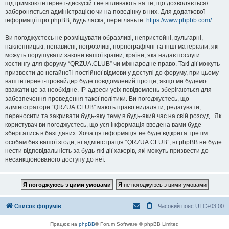
підтримкою інтернет-дискусій і не впливають на те, що дозволяється/
забороняється адміністрацією чи на поведінку в них. Для додаткової
інформації про phpBB, будь ласка, перегляньте:
https://www.phpbb.com/
.
Ви погоджуєтесь не розміщувати образливі, непристойні, вульгарні,
наклепницькі, ненависні, погрозливі, порнографічні та інші матеріали, які
можуть порушувати закони вашої країни, країни, яка надає послуги
хостингу для форуму “QRZUA.CLUB” чи міжнародне право. Такі дії можуть
призвести до негайної і постійної відмови у доступі до форуму, при цьому
ваш інтернет-провайдер буде повідомлений про це, якщо ми будемо
вважати це за необхідне. IP-адреси усіх повідомлень зберігаються для
забезпечення проведення такої політики. Ви погоджуєтесь, що
адміністратори “QRZUA.CLUB” мають право видаляти, редагувати,
переносити та закривати будь-яку тему в будь-який час на свій розсуд . Як
користувач ви погоджуєтесь, що уся інформація введена вами буде
зберігатись в базі даних. Хоча ця інформація не буде відкрита третім
особам без вашої згоди, ні адміністрація “QRZUA.CLUB”, ні phpBB не буде
нести відповідальність за будь-які дії хакерів, які можуть призвести до
несанкціонованого доступу до неї.
Список форумів
Часовий пояс
UTC+03:00
Працює на
phpBB
® Forum Software © phpBB Limited