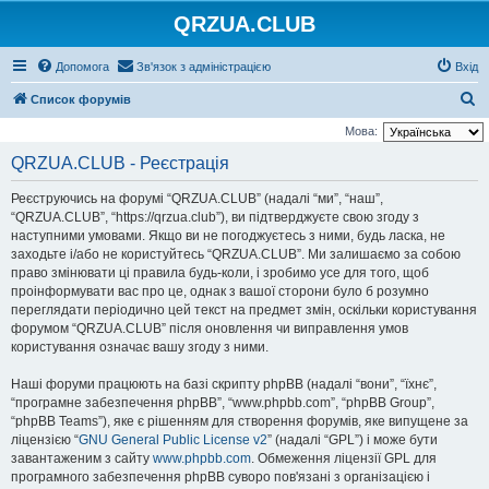
QRZUA.CLUB
Допомога
Зв'язок з адміністрацією
Вхід
П
Список форумів
о
Мова:
ш
QRZUA.CLUB - Реєстрація
у
Реєструючись на форумі “QRZUA.CLUB” (надалі “ми”, “наш”,
к
“QRZUA.CLUB”, “https://qrzua.club”), ви підтверджуєте свою згоду з
наступними умовами. Якщо ви не погоджуєтесь з ними, будь ласка, не
заходьте і/або не користуйтесь “QRZUA.CLUB”. Ми залишаємо за собою
право змінювати ці правила будь-коли, і зробимо усе для того, щоб
проінформувати вас про це, однак з вашої сторони було б розумно
переглядати періодично цей текст на предмет змін, оскільки користування
форумом “QRZUA.CLUB” після оновлення чи виправлення умов
користування означає вашу згоду з ними.
Наші форуми працюють на базі скрипту phpBB (надалі “вони”, “їхнє”,
“програмне забезпечення phpBB”, “www.phpbb.com”, “phpBB Group”,
“phpBB Teams”), яке є рішенням для створення форумів, яке випущене за
ліцензією “
GNU General Public License v2
” (надалі “GPL”) і може бути
завантаженим з сайту
www.phpbb.com
. Обмеження ліцензії GPL для
програмного забезпечення phpBB суворо пов'язані з організацією і