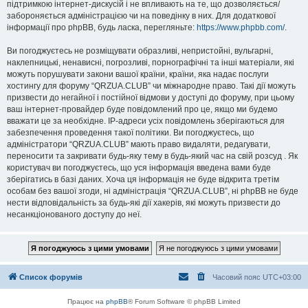
підтримкою інтернет-дискусій і не впливають на те, що дозволяється/
забороняється адміністрацією чи на поведінку в них. Для додаткової
інформації про phpBB, будь ласка, перегляньте:
https://www.phpbb.com/
.
Ви погоджуєтесь не розміщувати образливі, непристойні, вульгарні,
наклепницькі, ненависні, погрозливі, порнографічні та інші матеріали, які
можуть порушувати закони вашої країни, країни, яка надає послуги
хостингу для форуму “QRZUA.CLUB” чи міжнародне право. Такі дії можуть
призвести до негайної і постійної відмови у доступі до форуму, при цьому
ваш інтернет-провайдер буде повідомлений про це, якщо ми будемо
вважати це за необхідне. IP-адреси усіх повідомлень зберігаються для
забезпечення проведення такої політики. Ви погоджуєтесь, що
адміністратори “QRZUA.CLUB” мають право видаляти, редагувати,
переносити та закривати будь-яку тему в будь-який час на свій розсуд . Як
користувач ви погоджуєтесь, що уся інформація введена вами буде
зберігатись в базі даних. Хоча ця інформація не буде відкрита третім
особам без вашої згоди, ні адміністрація “QRZUA.CLUB”, ні phpBB не буде
нести відповідальність за будь-які дії хакерів, які можуть призвести до
несанкціонованого доступу до неї.
Список форумів
Часовий пояс
UTC+03:00
Працює на
phpBB
® Forum Software © phpBB Limited