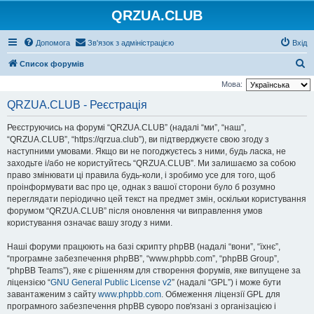
QRZUA.CLUB
Допомога
Зв'язок з адміністрацією
Вхід
П
Список форумів
о
Мова:
ш
QRZUA.CLUB - Реєстрація
у
Реєструючись на форумі “QRZUA.CLUB” (надалі “ми”, “наш”,
к
“QRZUA.CLUB”, “https://qrzua.club”), ви підтверджуєте свою згоду з
наступними умовами. Якщо ви не погоджуєтесь з ними, будь ласка, не
заходьте і/або не користуйтесь “QRZUA.CLUB”. Ми залишаємо за собою
право змінювати ці правила будь-коли, і зробимо усе для того, щоб
проінформувати вас про це, однак з вашої сторони було б розумно
переглядати періодично цей текст на предмет змін, оскільки користування
форумом “QRZUA.CLUB” після оновлення чи виправлення умов
користування означає вашу згоду з ними.
Наші форуми працюють на базі скрипту phpBB (надалі “вони”, “їхнє”,
“програмне забезпечення phpBB”, “www.phpbb.com”, “phpBB Group”,
“phpBB Teams”), яке є рішенням для створення форумів, яке випущене за
ліцензією “
GNU General Public License v2
” (надалі “GPL”) і може бути
завантаженим з сайту
www.phpbb.com
. Обмеження ліцензії GPL для
програмного забезпечення phpBB суворо пов'язані з організацією і