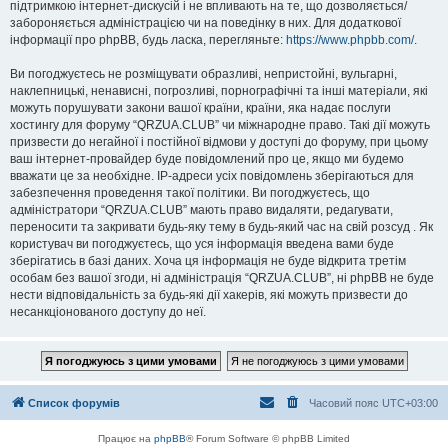
підтримкою інтернет-дискусій і не впливають на те, що дозволяється/
забороняється адміністрацією чи на поведінку в них. Для додаткової
інформації про phpBB, будь ласка, перегляньте:
https://www.phpbb.com/
.
Ви погоджуєтесь не розміщувати образливі, непристойні, вульгарні,
наклепницькі, ненависні, погрозливі, порнографічні та інші матеріали, які
можуть порушувати закони вашої країни, країни, яка надає послуги
хостингу для форуму “QRZUA.CLUB” чи міжнародне право. Такі дії можуть
призвести до негайної і постійної відмови у доступі до форуму, при цьому
ваш інтернет-провайдер буде повідомлений про це, якщо ми будемо
вважати це за необхідне. IP-адреси усіх повідомлень зберігаються для
забезпечення проведення такої політики. Ви погоджуєтесь, що
адміністратори “QRZUA.CLUB” мають право видаляти, редагувати,
переносити та закривати будь-яку тему в будь-який час на свій розсуд . Як
користувач ви погоджуєтесь, що уся інформація введена вами буде
зберігатись в базі даних. Хоча ця інформація не буде відкрита третім
особам без вашої згоди, ні адміністрація “QRZUA.CLUB”, ні phpBB не буде
нести відповідальність за будь-які дії хакерів, які можуть призвести до
несанкціонованого доступу до неї.
Список форумів
Часовий пояс
UTC+03:00
Працює на
phpBB
® Forum Software © phpBB Limited