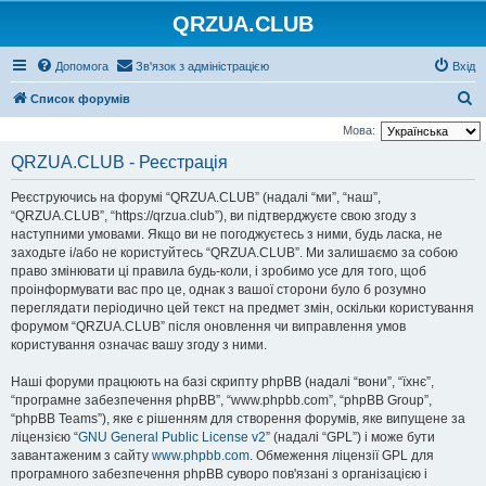
QRZUA.CLUB
Допомога
Зв'язок з адміністрацією
Вхід
П
Список форумів
о
Мова:
ш
QRZUA.CLUB - Реєстрація
у
Реєструючись на форумі “QRZUA.CLUB” (надалі “ми”, “наш”,
к
“QRZUA.CLUB”, “https://qrzua.club”), ви підтверджуєте свою згоду з
наступними умовами. Якщо ви не погоджуєтесь з ними, будь ласка, не
заходьте і/або не користуйтесь “QRZUA.CLUB”. Ми залишаємо за собою
право змінювати ці правила будь-коли, і зробимо усе для того, щоб
проінформувати вас про це, однак з вашої сторони було б розумно
переглядати періодично цей текст на предмет змін, оскільки користування
форумом “QRZUA.CLUB” після оновлення чи виправлення умов
користування означає вашу згоду з ними.
Наші форуми працюють на базі скрипту phpBB (надалі “вони”, “їхнє”,
“програмне забезпечення phpBB”, “www.phpbb.com”, “phpBB Group”,
“phpBB Teams”), яке є рішенням для створення форумів, яке випущене за
ліцензією “
GNU General Public License v2
” (надалі “GPL”) і може бути
завантаженим з сайту
www.phpbb.com
. Обмеження ліцензії GPL для
програмного забезпечення phpBB суворо пов'язані з організацією і