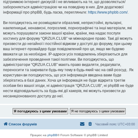
підтримкою інтернет-дискусій і не впливають на те, що дозволяється/
забороняється адміністрацією чи на поведінку в них. Для додаткової
інформації про phpBB, будь ласка, перегляньте:
https://www.phpbb.com/
.
Ви погоджуєтесь не розміщувати образливі, непристойні, вульгарні,
наклепницькі, ненависні, погрозливі, порнографічні та інші матеріали, які
можуть порушувати закони вашої країни, країни, яка надає послуги
хостингу для форуму “QRZUA.CLUB” чи міжнародне право. Такі дії можуть
призвести до негайної і постійної відмови у доступі до форуму, при цьому
ваш інтернет-провайдер буде повідомлений про це, якщо ми будемо
вважати це за необхідне. IP-адреси усіх повідомлень зберігаються для
забезпечення проведення такої політики. Ви погоджуєтесь, що
адміністратори “QRZUA.CLUB” мають право видаляти, редагувати,
переносити та закривати будь-яку тему в будь-який час на свій розсуд . Як
користувач ви погоджуєтесь, що уся інформація введена вами буде
зберігатись в базі даних. Хоча ця інформація не буде відкрита третім
особам без вашої згоди, ні адміністрація “QRZUA.CLUB”, ні phpBB не буде
нести відповідальність за будь-які дії хакерів, які можуть призвести до
несанкціонованого доступу до неї.
Список форумів
Часовий пояс
UTC+03:00
Працює на
phpBB
® Forum Software © phpBB Limited