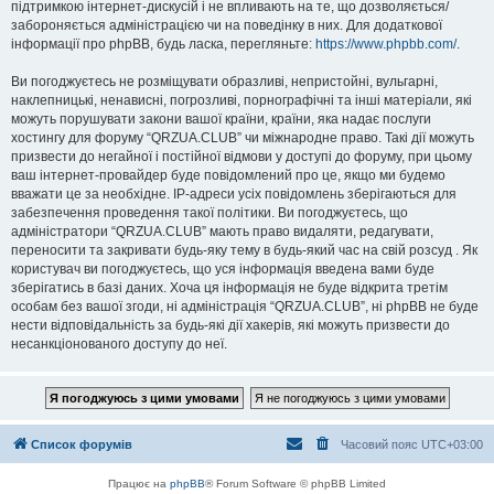
підтримкою інтернет-дискусій і не впливають на те, що дозволяється/
забороняється адміністрацією чи на поведінку в них. Для додаткової
інформації про phpBB, будь ласка, перегляньте:
https://www.phpbb.com/
.
Ви погоджуєтесь не розміщувати образливі, непристойні, вульгарні,
наклепницькі, ненависні, погрозливі, порнографічні та інші матеріали, які
можуть порушувати закони вашої країни, країни, яка надає послуги
хостингу для форуму “QRZUA.CLUB” чи міжнародне право. Такі дії можуть
призвести до негайної і постійної відмови у доступі до форуму, при цьому
ваш інтернет-провайдер буде повідомлений про це, якщо ми будемо
вважати це за необхідне. IP-адреси усіх повідомлень зберігаються для
забезпечення проведення такої політики. Ви погоджуєтесь, що
адміністратори “QRZUA.CLUB” мають право видаляти, редагувати,
переносити та закривати будь-яку тему в будь-який час на свій розсуд . Як
користувач ви погоджуєтесь, що уся інформація введена вами буде
зберігатись в базі даних. Хоча ця інформація не буде відкрита третім
особам без вашої згоди, ні адміністрація “QRZUA.CLUB”, ні phpBB не буде
нести відповідальність за будь-які дії хакерів, які можуть призвести до
несанкціонованого доступу до неї.
Список форумів
Часовий пояс
UTC+03:00
Працює на
phpBB
® Forum Software © phpBB Limited