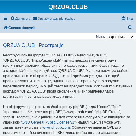
QRZUA.CLUB
Допомога
Зв'язок з адміністрацією
Вхід
П
Список форумів
о
Мова:
ш
QRZUA.CLUB - Реєстрація
у
Реєструючись на форумі “QRZUA.CLUB” (надалі “ми”, “наш”,
к
“QRZUA.CLUB”, “https://qrzua.club”), ви підтверджуєте свою згоду з
наступними умовами. Якщо ви не погоджуєтесь з ними, будь ласка, не
заходьте і/або не користуйтесь “QRZUA.CLUB”. Ми залишаємо за собою
право змінювати ці правила будь-коли, і зробимо усе для того, щоб
проінформувати вас про це, однак з вашої сторони було б розумно
переглядати періодично цей текст на предмет змін, оскільки користування
форумом “QRZUA.CLUB” після оновлення чи виправлення умов
користування означає вашу згоду з ними.
Наші форуми працюють на базі скрипту phpBB (надалі “вони”, “їхнє”,
“програмне забезпечення phpBB”, “www.phpbb.com”, “phpBB Group”,
“phpBB Teams”), яке є рішенням для створення форумів, яке випущене за
ліцензією “
GNU General Public License v2
” (надалі “GPL”) і може бути
завантаженим з сайту
www.phpbb.com
. Обмеження ліцензії GPL для
програмного забезпечення phpBB суворо пов'язані з організацією і