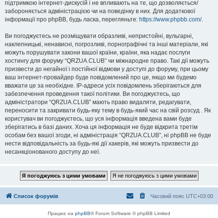
підтримкою інтернет-дискусій і не впливають на те, що дозволяється/
забороняється адміністрацією чи на поведінку в них. Для додаткової
інформації про phpBB, будь ласка, перегляньте:
https://www.phpbb.com/
.
Ви погоджуєтесь не розміщувати образливі, непристойні, вульгарні,
наклепницькі, ненависні, погрозливі, порнографічні та інші матеріали, які
можуть порушувати закони вашої країни, країни, яка надає послуги
хостингу для форуму “QRZUA.CLUB” чи міжнародне право. Такі дії можуть
призвести до негайної і постійної відмови у доступі до форуму, при цьому
ваш інтернет-провайдер буде повідомлений про це, якщо ми будемо
вважати це за необхідне. IP-адреси усіх повідомлень зберігаються для
забезпечення проведення такої політики. Ви погоджуєтесь, що
адміністратори “QRZUA.CLUB” мають право видаляти, редагувати,
переносити та закривати будь-яку тему в будь-який час на свій розсуд . Як
користувач ви погоджуєтесь, що уся інформація введена вами буде
зберігатись в базі даних. Хоча ця інформація не буде відкрита третім
особам без вашої згоди, ні адміністрація “QRZUA.CLUB”, ні phpBB не буде
нести відповідальність за будь-які дії хакерів, які можуть призвести до
несанкціонованого доступу до неї.
Список форумів
Часовий пояс
UTC+03:00
Працює на
phpBB
® Forum Software © phpBB Limited