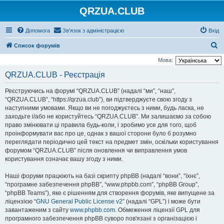
QRZUA.CLUB
Допомога
Зв'язок з адміністрацією
Вхід
П
Список форумів
о
Мова:
ш
QRZUA.CLUB - Реєстрація
у
Реєструючись на форумі “QRZUA.CLUB” (надалі “ми”, “наш”,
к
“QRZUA.CLUB”, “https://qrzua.club”), ви підтверджуєте свою згоду з
наступними умовами. Якщо ви не погоджуєтесь з ними, будь ласка, не
заходьте і/або не користуйтесь “QRZUA.CLUB”. Ми залишаємо за собою
право змінювати ці правила будь-коли, і зробимо усе для того, щоб
проінформувати вас про це, однак з вашої сторони було б розумно
переглядати періодично цей текст на предмет змін, оскільки користування
форумом “QRZUA.CLUB” після оновлення чи виправлення умов
користування означає вашу згоду з ними.
Наші форуми працюють на базі скрипту phpBB (надалі “вони”, “їхнє”,
“програмне забезпечення phpBB”, “www.phpbb.com”, “phpBB Group”,
“phpBB Teams”), яке є рішенням для створення форумів, яке випущене за
ліцензією “
GNU General Public License v2
” (надалі “GPL”) і може бути
завантаженим з сайту
www.phpbb.com
. Обмеження ліцензії GPL для
програмного забезпечення phpBB суворо пов'язані з організацією і