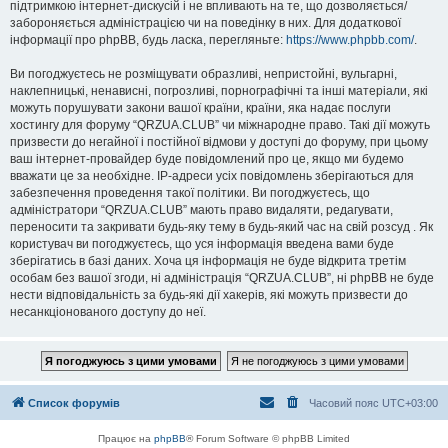
підтримкою інтернет-дискусій і не впливають на те, що дозволяється/
забороняється адміністрацією чи на поведінку в них. Для додаткової
інформації про phpBB, будь ласка, перегляньте:
https://www.phpbb.com/
.
Ви погоджуєтесь не розміщувати образливі, непристойні, вульгарні,
наклепницькі, ненависні, погрозливі, порнографічні та інші матеріали, які
можуть порушувати закони вашої країни, країни, яка надає послуги
хостингу для форуму “QRZUA.CLUB” чи міжнародне право. Такі дії можуть
призвести до негайної і постійної відмови у доступі до форуму, при цьому
ваш інтернет-провайдер буде повідомлений про це, якщо ми будемо
вважати це за необхідне. IP-адреси усіх повідомлень зберігаються для
забезпечення проведення такої політики. Ви погоджуєтесь, що
адміністратори “QRZUA.CLUB” мають право видаляти, редагувати,
переносити та закривати будь-яку тему в будь-який час на свій розсуд . Як
користувач ви погоджуєтесь, що уся інформація введена вами буде
зберігатись в базі даних. Хоча ця інформація не буде відкрита третім
особам без вашої згоди, ні адміністрація “QRZUA.CLUB”, ні phpBB не буде
нести відповідальність за будь-які дії хакерів, які можуть призвести до
несанкціонованого доступу до неї.
Список форумів
Часовий пояс
UTC+03:00
Працює на
phpBB
® Forum Software © phpBB Limited