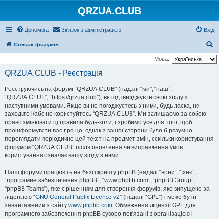
QRZUA.CLUB
Допомога
Зв'язок з адміністрацією
Вхід
П
Список форумів
о
Мова:
ш
QRZUA.CLUB - Реєстрація
у
Реєструючись на форумі “QRZUA.CLUB” (надалі “ми”, “наш”,
к
“QRZUA.CLUB”, “https://qrzua.club”), ви підтверджуєте свою згоду з
наступними умовами. Якщо ви не погоджуєтесь з ними, будь ласка, не
заходьте і/або не користуйтесь “QRZUA.CLUB”. Ми залишаємо за собою
право змінювати ці правила будь-коли, і зробимо усе для того, щоб
проінформувати вас про це, однак з вашої сторони було б розумно
переглядати періодично цей текст на предмет змін, оскільки користування
форумом “QRZUA.CLUB” після оновлення чи виправлення умов
користування означає вашу згоду з ними.
Наші форуми працюють на базі скрипту phpBB (надалі “вони”, “їхнє”,
“програмне забезпечення phpBB”, “www.phpbb.com”, “phpBB Group”,
“phpBB Teams”), яке є рішенням для створення форумів, яке випущене за
ліцензією “
GNU General Public License v2
” (надалі “GPL”) і може бути
завантаженим з сайту
www.phpbb.com
. Обмеження ліцензії GPL для
програмного забезпечення phpBB суворо пов'язані з організацією і