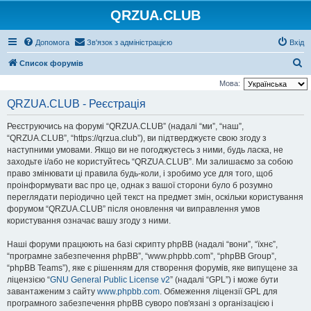
QRZUA.CLUB
Допомога
Зв'язок з адміністрацією
Вхід
П
Список форумів
о
Мова:
ш
QRZUA.CLUB - Реєстрація
у
Реєструючись на форумі “QRZUA.CLUB” (надалі “ми”, “наш”,
к
“QRZUA.CLUB”, “https://qrzua.club”), ви підтверджуєте свою згоду з
наступними умовами. Якщо ви не погоджуєтесь з ними, будь ласка, не
заходьте і/або не користуйтесь “QRZUA.CLUB”. Ми залишаємо за собою
право змінювати ці правила будь-коли, і зробимо усе для того, щоб
проінформувати вас про це, однак з вашої сторони було б розумно
переглядати періодично цей текст на предмет змін, оскільки користування
форумом “QRZUA.CLUB” після оновлення чи виправлення умов
користування означає вашу згоду з ними.
Наші форуми працюють на базі скрипту phpBB (надалі “вони”, “їхнє”,
“програмне забезпечення phpBB”, “www.phpbb.com”, “phpBB Group”,
“phpBB Teams”), яке є рішенням для створення форумів, яке випущене за
ліцензією “
GNU General Public License v2
” (надалі “GPL”) і може бути
завантаженим з сайту
www.phpbb.com
. Обмеження ліцензії GPL для
програмного забезпечення phpBB суворо пов'язані з організацією і