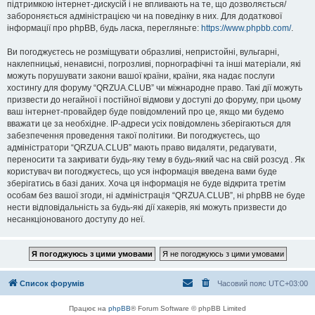
підтримкою інтернет-дискусій і не впливають на те, що дозволяється/
забороняється адміністрацією чи на поведінку в них. Для додаткової
інформації про phpBB, будь ласка, перегляньте:
https://www.phpbb.com/
.
Ви погоджуєтесь не розміщувати образливі, непристойні, вульгарні,
наклепницькі, ненависні, погрозливі, порнографічні та інші матеріали, які
можуть порушувати закони вашої країни, країни, яка надає послуги
хостингу для форуму “QRZUA.CLUB” чи міжнародне право. Такі дії можуть
призвести до негайної і постійної відмови у доступі до форуму, при цьому
ваш інтернет-провайдер буде повідомлений про це, якщо ми будемо
вважати це за необхідне. IP-адреси усіх повідомлень зберігаються для
забезпечення проведення такої політики. Ви погоджуєтесь, що
адміністратори “QRZUA.CLUB” мають право видаляти, редагувати,
переносити та закривати будь-яку тему в будь-який час на свій розсуд . Як
користувач ви погоджуєтесь, що уся інформація введена вами буде
зберігатись в базі даних. Хоча ця інформація не буде відкрита третім
особам без вашої згоди, ні адміністрація “QRZUA.CLUB”, ні phpBB не буде
нести відповідальність за будь-які дії хакерів, які можуть призвести до
несанкціонованого доступу до неї.
Список форумів
Часовий пояс
UTC+03:00
Працює на
phpBB
® Forum Software © phpBB Limited