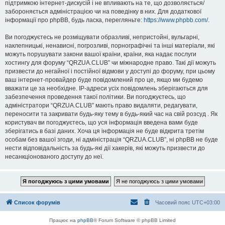
підтримкою інтернет-дискусій і не впливають на те, що дозволяється/
забороняється адміністрацією чи на поведінку в них. Для додаткової
інформації про phpBB, будь ласка, перегляньте:
https://www.phpbb.com/
.
Ви погоджуєтесь не розміщувати образливі, непристойні, вульгарні,
наклепницькі, ненависні, погрозливі, порнографічні та інші матеріали, які
можуть порушувати закони вашої країни, країни, яка надає послуги
хостингу для форуму “QRZUA.CLUB” чи міжнародне право. Такі дії можуть
призвести до негайної і постійної відмови у доступі до форуму, при цьому
ваш інтернет-провайдер буде повідомлений про це, якщо ми будемо
вважати це за необхідне. IP-адреси усіх повідомлень зберігаються для
забезпечення проведення такої політики. Ви погоджуєтесь, що
адміністратори “QRZUA.CLUB” мають право видаляти, редагувати,
переносити та закривати будь-яку тему в будь-який час на свій розсуд . Як
користувач ви погоджуєтесь, що уся інформація введена вами буде
зберігатись в базі даних. Хоча ця інформація не буде відкрита третім
особам без вашої згоди, ні адміністрація “QRZUA.CLUB”, ні phpBB не буде
нести відповідальність за будь-які дії хакерів, які можуть призвести до
несанкціонованого доступу до неї.
Список форумів
Часовий пояс
UTC+03:00
Працює на
phpBB
® Forum Software © phpBB Limited