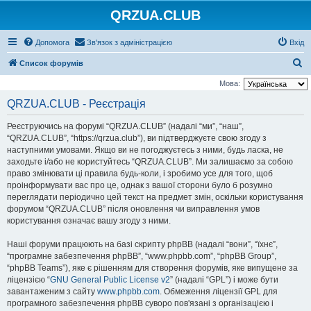
QRZUA.CLUB
Допомога
Зв'язок з адміністрацією
Вхід
П
Список форумів
о
Мова:
ш
QRZUA.CLUB - Реєстрація
у
Реєструючись на форумі “QRZUA.CLUB” (надалі “ми”, “наш”,
к
“QRZUA.CLUB”, “https://qrzua.club”), ви підтверджуєте свою згоду з
наступними умовами. Якщо ви не погоджуєтесь з ними, будь ласка, не
заходьте і/або не користуйтесь “QRZUA.CLUB”. Ми залишаємо за собою
право змінювати ці правила будь-коли, і зробимо усе для того, щоб
проінформувати вас про це, однак з вашої сторони було б розумно
переглядати періодично цей текст на предмет змін, оскільки користування
форумом “QRZUA.CLUB” після оновлення чи виправлення умов
користування означає вашу згоду з ними.
Наші форуми працюють на базі скрипту phpBB (надалі “вони”, “їхнє”,
“програмне забезпечення phpBB”, “www.phpbb.com”, “phpBB Group”,
“phpBB Teams”), яке є рішенням для створення форумів, яке випущене за
ліцензією “
GNU General Public License v2
” (надалі “GPL”) і може бути
завантаженим з сайту
www.phpbb.com
. Обмеження ліцензії GPL для
програмного забезпечення phpBB суворо пов'язані з організацією і