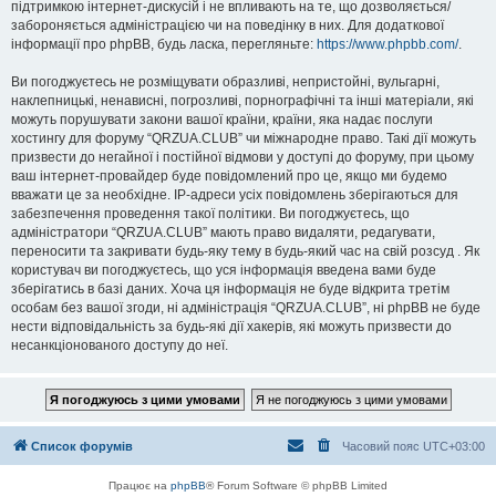
підтримкою інтернет-дискусій і не впливають на те, що дозволяється/
забороняється адміністрацією чи на поведінку в них. Для додаткової
інформації про phpBB, будь ласка, перегляньте:
https://www.phpbb.com/
.
Ви погоджуєтесь не розміщувати образливі, непристойні, вульгарні,
наклепницькі, ненависні, погрозливі, порнографічні та інші матеріали, які
можуть порушувати закони вашої країни, країни, яка надає послуги
хостингу для форуму “QRZUA.CLUB” чи міжнародне право. Такі дії можуть
призвести до негайної і постійної відмови у доступі до форуму, при цьому
ваш інтернет-провайдер буде повідомлений про це, якщо ми будемо
вважати це за необхідне. IP-адреси усіх повідомлень зберігаються для
забезпечення проведення такої політики. Ви погоджуєтесь, що
адміністратори “QRZUA.CLUB” мають право видаляти, редагувати,
переносити та закривати будь-яку тему в будь-який час на свій розсуд . Як
користувач ви погоджуєтесь, що уся інформація введена вами буде
зберігатись в базі даних. Хоча ця інформація не буде відкрита третім
особам без вашої згоди, ні адміністрація “QRZUA.CLUB”, ні phpBB не буде
нести відповідальність за будь-які дії хакерів, які можуть призвести до
несанкціонованого доступу до неї.
Список форумів
Часовий пояс
UTC+03:00
Працює на
phpBB
® Forum Software © phpBB Limited