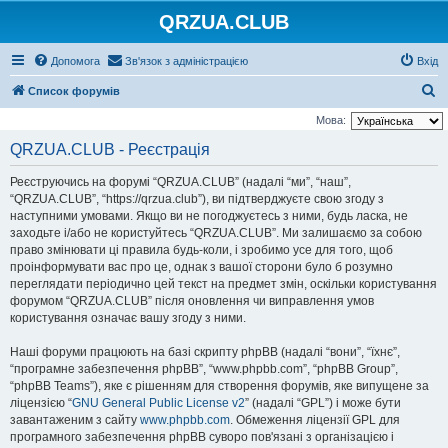
QRZUA.CLUB
Допомога
Зв'язок з адміністрацією
Вхід
П
Список форумів
о
Мова:
ш
QRZUA.CLUB - Реєстрація
у
Реєструючись на форумі “QRZUA.CLUB” (надалі “ми”, “наш”,
к
“QRZUA.CLUB”, “https://qrzua.club”), ви підтверджуєте свою згоду з
наступними умовами. Якщо ви не погоджуєтесь з ними, будь ласка, не
заходьте і/або не користуйтесь “QRZUA.CLUB”. Ми залишаємо за собою
право змінювати ці правила будь-коли, і зробимо усе для того, щоб
проінформувати вас про це, однак з вашої сторони було б розумно
переглядати періодично цей текст на предмет змін, оскільки користування
форумом “QRZUA.CLUB” після оновлення чи виправлення умов
користування означає вашу згоду з ними.
Наші форуми працюють на базі скрипту phpBB (надалі “вони”, “їхнє”,
“програмне забезпечення phpBB”, “www.phpbb.com”, “phpBB Group”,
“phpBB Teams”), яке є рішенням для створення форумів, яке випущене за
ліцензією “
GNU General Public License v2
” (надалі “GPL”) і може бути
завантаженим з сайту
www.phpbb.com
. Обмеження ліцензії GPL для
програмного забезпечення phpBB суворо пов'язані з організацією і