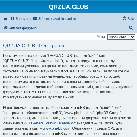
QRZUA.CLUB
Допомога
Зв'язок з адміністрацією
Вхід
П
Список форумів
о
Мова:
ш
QRZUA.CLUB - Реєстрація
у
Реєструючись на форумі “QRZUA.CLUB” (надалі “ми”, “наш”,
к
“QRZUA.CLUB”, “https://qrzua.club”), ви підтверджуєте свою згоду з
наступними умовами. Якщо ви не погоджуєтесь з ними, будь ласка, не
заходьте і/або не користуйтесь “QRZUA.CLUB”. Ми залишаємо за собою
право змінювати ці правила будь-коли, і зробимо усе для того, щоб
проінформувати вас про це, однак з вашої сторони було б розумно
переглядати періодично цей текст на предмет змін, оскільки користування
форумом “QRZUA.CLUB” після оновлення чи виправлення умов
користування означає вашу згоду з ними.
Наші форуми працюють на базі скрипту phpBB (надалі “вони”, “їхнє”,
“програмне забезпечення phpBB”, “www.phpbb.com”, “phpBB Group”,
“phpBB Teams”), яке є рішенням для створення форумів, яке випущене за
ліцензією “
GNU General Public License v2
” (надалі “GPL”) і може бути
завантаженим з сайту
www.phpbb.com
. Обмеження ліцензії GPL для
програмного забезпечення phpBB суворо пов'язані з організацією і