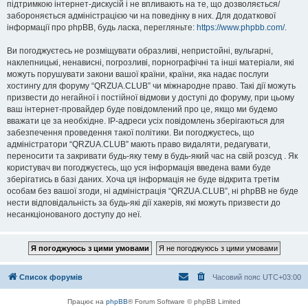
підтримкою інтернет-дискусій і не впливають на те, що дозволяється/
забороняється адміністрацією чи на поведінку в них. Для додаткової
інформації про phpBB, будь ласка, перегляньте:
https://www.phpbb.com/
.
Ви погоджуєтесь не розміщувати образливі, непристойні, вульгарні,
наклепницькі, ненависні, погрозливі, порнографічні та інші матеріали, які
можуть порушувати закони вашої країни, країни, яка надає послуги
хостингу для форуму “QRZUA.CLUB” чи міжнародне право. Такі дії можуть
призвести до негайної і постійної відмови у доступі до форуму, при цьому
ваш інтернет-провайдер буде повідомлений про це, якщо ми будемо
вважати це за необхідне. IP-адреси усіх повідомлень зберігаються для
забезпечення проведення такої політики. Ви погоджуєтесь, що
адміністратори “QRZUA.CLUB” мають право видаляти, редагувати,
переносити та закривати будь-яку тему в будь-який час на свій розсуд . Як
користувач ви погоджуєтесь, що уся інформація введена вами буде
зберігатись в базі даних. Хоча ця інформація не буде відкрита третім
особам без вашої згоди, ні адміністрація “QRZUA.CLUB”, ні phpBB не буде
нести відповідальність за будь-які дії хакерів, які можуть призвести до
несанкціонованого доступу до неї.
Список форумів
Часовий пояс
UTC+03:00
Працює на
phpBB
® Forum Software © phpBB Limited