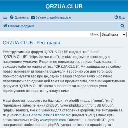
QRZUA.CLUB
Допомога
Зв'язок з адміністрацією
Вхід
П
Список форумів
о
Мова:
ш
QRZUA.CLUB - Реєстрація
у
Реєструючись на форумі “QRZUA.CLUB” (надалі “ми”, “наш”,
к
“QRZUA.CLUB”, “https://qrzua.club”), ви підтверджуєте свою згоду з
наступними умовами. Якщо ви не погоджуєтесь з ними, будь ласка, не
заходьте і/або не користуйтесь “QRZUA.CLUB”. Ми залишаємо за собою
право змінювати ці правила будь-коли, і зробимо усе для того, щоб
проінформувати вас про це, однак з вашої сторони було б розумно
переглядати періодично цей текст на предмет змін, оскільки користування
форумом “QRZUA.CLUB” після оновлення чи виправлення умов
користування означає вашу згоду з ними.
Наші форуми працюють на базі скрипту phpBB (надалі “вони”, “їхнє”,
“програмне забезпечення phpBB”, “www.phpbb.com”, “phpBB Group”,
“phpBB Teams”), яке є рішенням для створення форумів, яке випущене за
ліцензією “
GNU General Public License v2
” (надалі “GPL”) і може бути
завантаженим з сайту
www.phpbb.com
. Обмеження ліцензії GPL для
програмного забезпечення phpBB суворо пов'язані з організацією і