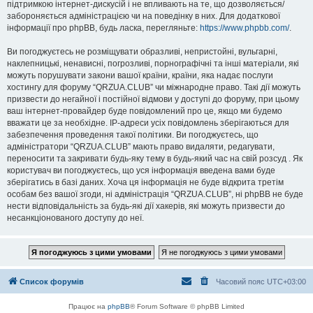
підтримкою інтернет-дискусій і не впливають на те, що дозволяється/
забороняється адміністрацією чи на поведінку в них. Для додаткової
інформації про phpBB, будь ласка, перегляньте:
https://www.phpbb.com/
.
Ви погоджуєтесь не розміщувати образливі, непристойні, вульгарні,
наклепницькі, ненависні, погрозливі, порнографічні та інші матеріали, які
можуть порушувати закони вашої країни, країни, яка надає послуги
хостингу для форуму “QRZUA.CLUB” чи міжнародне право. Такі дії можуть
призвести до негайної і постійної відмови у доступі до форуму, при цьому
ваш інтернет-провайдер буде повідомлений про це, якщо ми будемо
вважати це за необхідне. IP-адреси усіх повідомлень зберігаються для
забезпечення проведення такої політики. Ви погоджуєтесь, що
адміністратори “QRZUA.CLUB” мають право видаляти, редагувати,
переносити та закривати будь-яку тему в будь-який час на свій розсуд . Як
користувач ви погоджуєтесь, що уся інформація введена вами буде
зберігатись в базі даних. Хоча ця інформація не буде відкрита третім
особам без вашої згоди, ні адміністрація “QRZUA.CLUB”, ні phpBB не буде
нести відповідальність за будь-які дії хакерів, які можуть призвести до
несанкціонованого доступу до неї.
Список форумів
Часовий пояс
UTC+03:00
Працює на
phpBB
® Forum Software © phpBB Limited