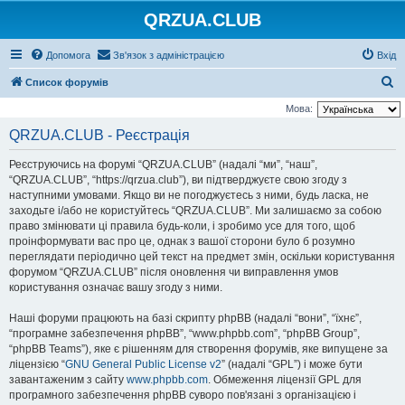
QRZUA.CLUB
Допомога
Зв'язок з адміністрацією
Вхід
П
Список форумів
о
Мова:
ш
QRZUA.CLUB - Реєстрація
у
Реєструючись на форумі “QRZUA.CLUB” (надалі “ми”, “наш”,
к
“QRZUA.CLUB”, “https://qrzua.club”), ви підтверджуєте свою згоду з
наступними умовами. Якщо ви не погоджуєтесь з ними, будь ласка, не
заходьте і/або не користуйтесь “QRZUA.CLUB”. Ми залишаємо за собою
право змінювати ці правила будь-коли, і зробимо усе для того, щоб
проінформувати вас про це, однак з вашої сторони було б розумно
переглядати періодично цей текст на предмет змін, оскільки користування
форумом “QRZUA.CLUB” після оновлення чи виправлення умов
користування означає вашу згоду з ними.
Наші форуми працюють на базі скрипту phpBB (надалі “вони”, “їхнє”,
“програмне забезпечення phpBB”, “www.phpbb.com”, “phpBB Group”,
“phpBB Teams”), яке є рішенням для створення форумів, яке випущене за
ліцензією “
GNU General Public License v2
” (надалі “GPL”) і може бути
завантаженим з сайту
www.phpbb.com
. Обмеження ліцензії GPL для
програмного забезпечення phpBB суворо пов'язані з організацією і