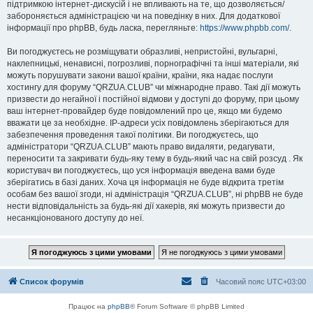
підтримкою інтернет-дискусій і не впливають на те, що дозволяється/
забороняється адміністрацією чи на поведінку в них. Для додаткової
інформації про phpBB, будь ласка, перегляньте:
https://www.phpbb.com/
.
Ви погоджуєтесь не розміщувати образливі, непристойні, вульгарні,
наклепницькі, ненависні, погрозливі, порнографічні та інші матеріали, які
можуть порушувати закони вашої країни, країни, яка надає послуги
хостингу для форуму “QRZUA.CLUB” чи міжнародне право. Такі дії можуть
призвести до негайної і постійної відмови у доступі до форуму, при цьому
ваш інтернет-провайдер буде повідомлений про це, якщо ми будемо
вважати це за необхідне. IP-адреси усіх повідомлень зберігаються для
забезпечення проведення такої політики. Ви погоджуєтесь, що
адміністратори “QRZUA.CLUB” мають право видаляти, редагувати,
переносити та закривати будь-яку тему в будь-який час на свій розсуд . Як
користувач ви погоджуєтесь, що уся інформація введена вами буде
зберігатись в базі даних. Хоча ця інформація не буде відкрита третім
особам без вашої згоди, ні адміністрація “QRZUA.CLUB”, ні phpBB не буде
нести відповідальність за будь-які дії хакерів, які можуть призвести до
несанкціонованого доступу до неї.
Список форумів
Часовий пояс
UTC+03:00
Працює на
phpBB
® Forum Software © phpBB Limited