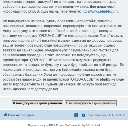
підтримкою інтернет-дискусій і не впливають на те, що дозволяється/
забороняється адміністрацією чи на поведінку в них. Для додаткової
інформації про phpBB, будь ласка, перегляньте:
https://www.phpbb.com/
.
Ви погоджуєтесь не розміщувати образливі, непристойні, вульгарні,
наклепницькі, ненависні, погрозливі, порнографічні та інші матеріали, які
можуть порушувати закони вашої країни, країни, яка надає послуги
хостингу для форуму “QRZUA.CLUB” чи міжнародне право. Такі дії можуть
призвести до негайної і постійної відмови у доступі до форуму, при цьому
ваш інтернет-провайдер буде повідомлений про це, якщо ми будемо
вважати це за необхідне. IP-адреси усіх повідомлень зберігаються для
забезпечення проведення такої політики. Ви погоджуєтесь, що
адміністратори “QRZUA.CLUB” мають право видаляти, редагувати,
переносити та закривати будь-яку тему в будь-який час на свій розсуд . Як
користувач ви погоджуєтесь, що уся інформація введена вами буде
зберігатись в базі даних. Хоча ця інформація не буде відкрита третім
особам без вашої згоди, ні адміністрація “QRZUA.CLUB”, ні phpBB не буде
нести відповідальність за будь-які дії хакерів, які можуть призвести до
несанкціонованого доступу до неї.
Список форумів
Часовий пояс
UTC+03:00
Працює на
phpBB
® Forum Software © phpBB Limited