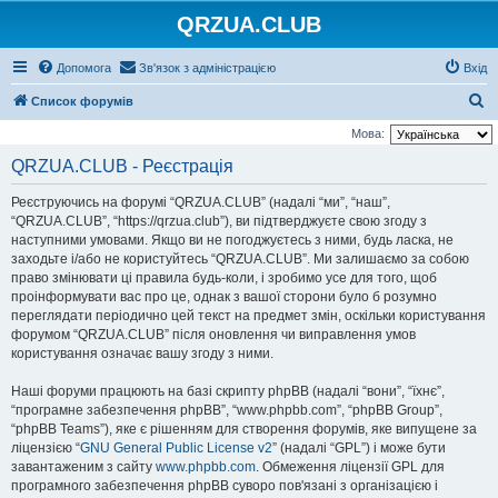
QRZUA.CLUB
Допомога
Зв'язок з адміністрацією
Вхід
П
Список форумів
о
Мова:
ш
QRZUA.CLUB - Реєстрація
у
Реєструючись на форумі “QRZUA.CLUB” (надалі “ми”, “наш”,
к
“QRZUA.CLUB”, “https://qrzua.club”), ви підтверджуєте свою згоду з
наступними умовами. Якщо ви не погоджуєтесь з ними, будь ласка, не
заходьте і/або не користуйтесь “QRZUA.CLUB”. Ми залишаємо за собою
право змінювати ці правила будь-коли, і зробимо усе для того, щоб
проінформувати вас про це, однак з вашої сторони було б розумно
переглядати періодично цей текст на предмет змін, оскільки користування
форумом “QRZUA.CLUB” після оновлення чи виправлення умов
користування означає вашу згоду з ними.
Наші форуми працюють на базі скрипту phpBB (надалі “вони”, “їхнє”,
“програмне забезпечення phpBB”, “www.phpbb.com”, “phpBB Group”,
“phpBB Teams”), яке є рішенням для створення форумів, яке випущене за
ліцензією “
GNU General Public License v2
” (надалі “GPL”) і може бути
завантаженим з сайту
www.phpbb.com
. Обмеження ліцензії GPL для
програмного забезпечення phpBB суворо пов'язані з організацією і