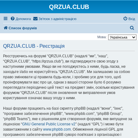
QRZUA.CLUB
Допомога
Зв'язок з адміністрацією
Вхід
П
Список форумів
о
Мова:
ш
QRZUA.CLUB - Реєстрація
у
Реєструючись на форумі “QRZUA.CLUB” (надалі “ми”, “наш”,
к
“QRZUA.CLUB”, “https://qrzua.club”), ви підтверджуєте свою згоду з
наступними умовами. Якщо ви не погоджуєтесь з ними, будь ласка, не
заходьте і/або не користуйтесь “QRZUA.CLUB”. Ми залишаємо за собою
право змінювати ці правила будь-коли, і зробимо усе для того, щоб
проінформувати вас про це, однак з вашої сторони було б розумно
переглядати періодично цей текст на предмет змін, оскільки користування
форумом “QRZUA.CLUB” після оновлення чи виправлення умов
користування означає вашу згоду з ними.
Наші форуми працюють на базі скрипту phpBB (надалі “вони”, “їхнє”,
“програмне забезпечення phpBB”, “www.phpbb.com”, “phpBB Group”,
“phpBB Teams”), яке є рішенням для створення форумів, яке випущене за
ліцензією “
GNU General Public License v2
” (надалі “GPL”) і може бути
завантаженим з сайту
www.phpbb.com
. Обмеження ліцензії GPL для
програмного забезпечення phpBB суворо пов'язані з організацією і