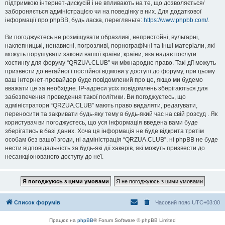
підтримкою інтернет-дискусій і не впливають на те, що дозволяється/
забороняється адміністрацією чи на поведінку в них. Для додаткової
інформації про phpBB, будь ласка, перегляньте:
https://www.phpbb.com/
.
Ви погоджуєтесь не розміщувати образливі, непристойні, вульгарні,
наклепницькі, ненависні, погрозливі, порнографічні та інші матеріали, які
можуть порушувати закони вашої країни, країни, яка надає послуги
хостингу для форуму “QRZUA.CLUB” чи міжнародне право. Такі дії можуть
призвести до негайної і постійної відмови у доступі до форуму, при цьому
ваш інтернет-провайдер буде повідомлений про це, якщо ми будемо
вважати це за необхідне. IP-адреси усіх повідомлень зберігаються для
забезпечення проведення такої політики. Ви погоджуєтесь, що
адміністратори “QRZUA.CLUB” мають право видаляти, редагувати,
переносити та закривати будь-яку тему в будь-який час на свій розсуд . Як
користувач ви погоджуєтесь, що уся інформація введена вами буде
зберігатись в базі даних. Хоча ця інформація не буде відкрита третім
особам без вашої згоди, ні адміністрація “QRZUA.CLUB”, ні phpBB не буде
нести відповідальність за будь-які дії хакерів, які можуть призвести до
несанкціонованого доступу до неї.
Список форумів
Часовий пояс
UTC+03:00
Працює на
phpBB
® Forum Software © phpBB Limited