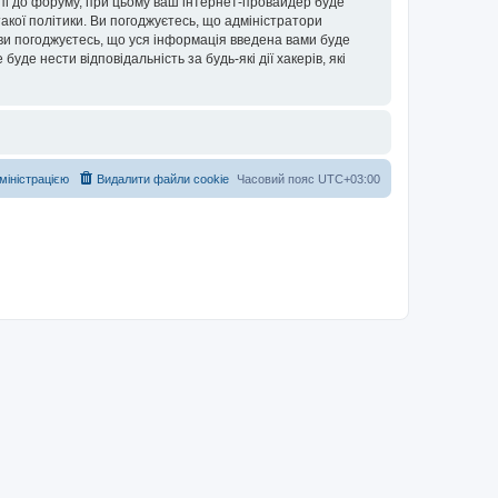
упі до форуму, при цьому ваш інтернет-провайдер буде
акої політики. Ви погоджуєтесь, що адміністратори
 ви погоджуєтесь, що уся інформація введена вами буде
уде нести відповідальність за будь-які дії хакерів, які
дміністрацією
Видалити файли cookie
Часовий пояс
UTC+03:00