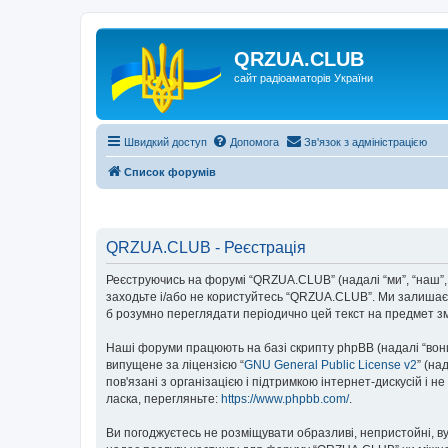
QRZUA.CLUB
сайт радіоаматорів України
Швидкий доступ
Допомога
Зв'язок з адміністрацією
Список форумів
QRZUA.CLUB - Реєстрація
Реєструючись на форумі “QRZUA.CLUB” (надалі “ми”, “наш”, “
заходьте і/або не користуйтесь “QRZUA.CLUB”. Ми залишаєм
б розумно переглядати періодично цей текст на предмет з
Наші форуми працюють на базі скрипту phpBB (надалі “вони”
випущене за ліцензією “
GNU General Public License v2
” (на
пов'язані з організацією і підтримкою інтернет-дискусій і 
ласка, перегляньте:
https://www.phpbb.com/
.
Ви погоджуєтесь не розміщувати образливі, непристойні, вул