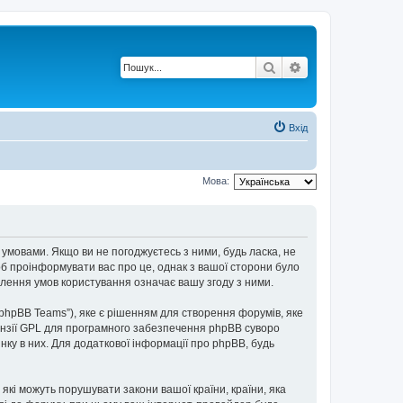
Пошук
Розширений по
Вхід
Мова:
 умовами. Якщо ви не погоджуєтесь з ними, будь ласка, не
об проінформувати вас про це, однак з вашої сторони було
лення умов користування означає вашу згоду з ними.
“phpBB Teams”), яке є рішенням для створення форумів, яке
нзії GPL для програмного забезпечення phpBB суворо
інку в них. Для додаткової інформації про phpBB, будь
 які можуть порушувати закони вашої країни, країни, яка