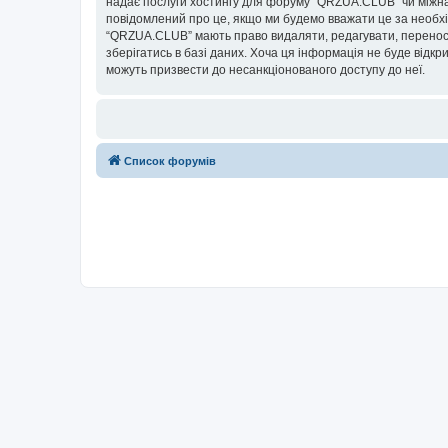
надає послуги хостингу для форуму “QRZUA.CLUB” чи міжнаро
повідомлений про це, якщо ми будемо вважати це за необхі
“QRZUA.CLUB” мають право видаляти, редагувати, переносит
зберігатись в базі даних. Хоча ця інформація не буде відкри
можуть призвести до несанкціонованого доступу до неї.
Список форумів