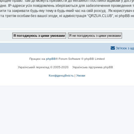
дне право. Такі дії можуть призвести до негайної і постійної відмови у дост
дне. IP-адреси усіх повідомлень зберігаються для забезпечення проведення т
и та закривати будь-яку тему в будь-який час на свій розсуд . Як користувач
та третім особам без вашої згоди, ні адміністрація “QRZUA.CLUB”, ні phpBB не б
Зв'язок з а
Працює на
phpBB
® Forum Software © phpBB Limited
Український переклад © 2005-2020
Українська підтримка phpBB
Конфіденційність
|
Умови