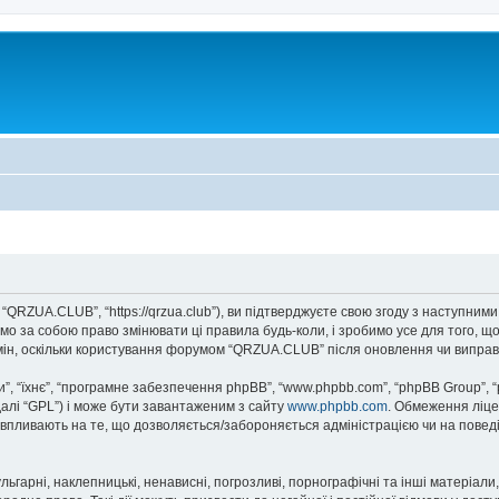
QRZUA.CLUB”, “https://qrzua.club”), ви підтверджуєте свою згоду з наступними
о за собою право змінювати ці правила будь-коли, і зробимо усе для того, щ
мін, оскільки користування форумом “QRZUA.CLUB” після оновлення чи виправ
, “їхнє”, “програмне забезпечення phpBB”, “www.phpbb.com”, “phpBB Group”, 
далі “GPL”) і може бути завантаженим з сайту
www.phpbb.com
. Обмеження ліце
не впливають на те, що дозволяється/забороняється адміністрацією чи на повед
ьгарні, наклепницькі, ненависні, погрозливі, порнографічні та інші матеріали,