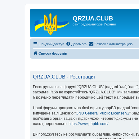
QRZUA.CLUB
сайт радіоаматорів України
Швидкий доступ
Допомога
Зв'язок з адміністрацією
Список форумів
QRZUA.CLUB - Реєстрація
Реєструючись на форумі “QRZUA.CLUB” (надалі “ми”, “наш”, “
заходьте і/або не користуйтесь “QRZUA.CLUB”. Ми залишаєм
б розумно переглядати періодично цей текст на предмет з
Наші форуми працюють на базі скрипту phpBB (надалі “вони”
випущене за ліцензією “
GNU General Public License v2
” (на
пов'язані з організацією і підтримкою інтернет-дискусій і 
ласка, перегляньте:
https://www.phpbb.com/
.
Ви погоджуєтесь не розміщувати образливі, непристойні, вул