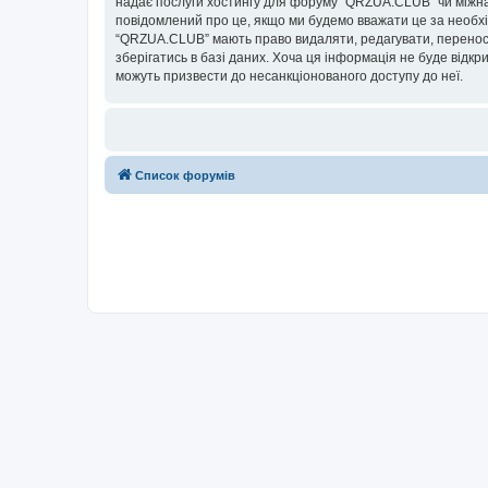
надає послуги хостингу для форуму “QRZUA.CLUB” чи міжнаро
повідомлений про це, якщо ми будемо вважати це за необхі
“QRZUA.CLUB” мають право видаляти, редагувати, переносит
зберігатись в базі даних. Хоча ця інформація не буде відкри
можуть призвести до несанкціонованого доступу до неї.
Список форумів