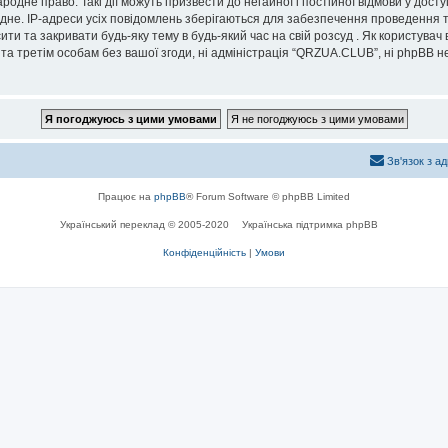
дне право. Такі дії можуть призвести до негайної і постійної відмови у дост
дне. IP-адреси усіх повідомлень зберігаються для забезпечення проведення т
и та закривати будь-яку тему в будь-який час на свій розсуд . Як користувач
та третім особам без вашої згоди, ні адміністрація “QRZUA.CLUB”, ні phpBB не б
Зв'язок з а
Працює на
phpBB
® Forum Software © phpBB Limited
Український переклад © 2005-2020
Українська підтримка phpBB
Конфіденційність
|
Умови