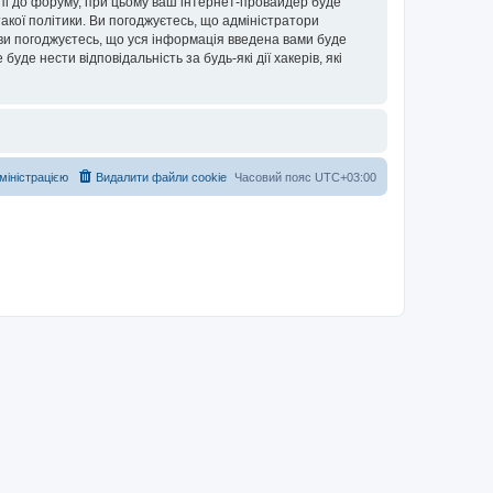
упі до форуму, при цьому ваш інтернет-провайдер буде
акої політики. Ви погоджуєтесь, що адміністратори
 ви погоджуєтесь, що уся інформація введена вами буде
уде нести відповідальність за будь-які дії хакерів, які
дміністрацією
Видалити файли cookie
Часовий пояс
UTC+03:00