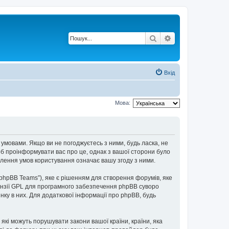
Пошук
Розширений по
Вхід
Мова:
 умовами. Якщо ви не погоджуєтесь з ними, будь ласка, не
об проінформувати вас про це, однак з вашої сторони було
лення умов користування означає вашу згоду з ними.
“phpBB Teams”), яке є рішенням для створення форумів, яке
нзії GPL для програмного забезпечення phpBB суворо
інку в них. Для додаткової інформації про phpBB, будь
 які можуть порушувати закони вашої країни, країни, яка