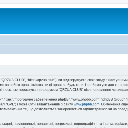
QRZUA.CLUB”, “https://qrzua.club”), ви підтверджуєте свою згоду з наступними
о за собою право змінювати ці правила будь-коли, і зробимо усе для того, щ
мін, оскільки користування форумом “QRZUA.CLUB” після оновлення чи виправ
, “їхнє”, “програмне забезпечення phpBB”, “www.phpbb.com”, “phpBB Group”, 
далі “GPL”) і може бути завантаженим з сайту
www.phpbb.com
. Обмеження ліце
не впливають на те, що дозволяється/забороняється адміністрацією чи на повед
ьгарні, наклепницькі, ненависні, погрозливі, порнографічні та інші матеріали,