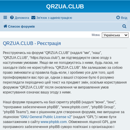
QRZUA.CLUB
Допомога
Зв'язок з адміністрацією
Вхід
П
Список форумів
о
Мова:
ш
QRZUA.CLUB - Реєстрація
у
Реєструючись на форумі “QRZUA.CLUB” (надалі “ми”, “наш”,
к
“QRZUA.CLUB”, “https://qrzua.club”), ви підтверджуєте свою згоду з
наступними умовами. Якщо ви не погоджуєтесь з ними, будь ласка, не
заходьте і/або не користуйтесь “QRZUA.CLUB”. Ми залишаємо за собою
право змінювати ці правила будь-коли, і зробимо усе для того, щоб
проінформувати вас про це, однак з вашої сторони було б розумно
переглядати періодично цей текст на предмет змін, оскільки користування
форумом “QRZUA.CLUB” після оновлення чи виправлення умов
користування означає вашу згоду з ними.
Наші форуми працюють на базі скрипту phpBB (надалі “вони”, “їхнє”,
“програмне забезпечення phpBB”, “www.phpbb.com”, “phpBB Group”,
“phpBB Teams”), яке є рішенням для створення форумів, яке випущене за
ліцензією “
GNU General Public License v2
” (надалі “GPL”) і може бути
завантаженим з сайту
www.phpbb.com
. Обмеження ліцензії GPL для
програмного забезпечення phpBB суворо пов'язані з організацією і