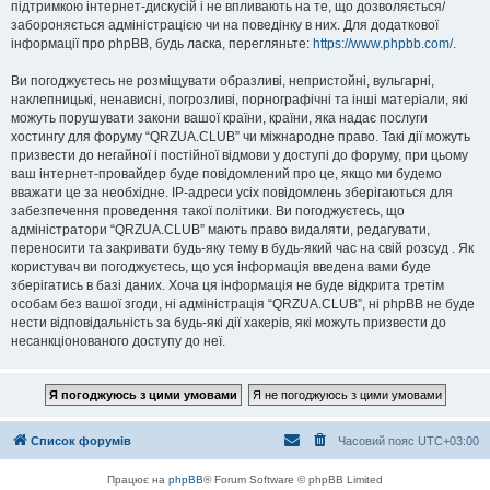
підтримкою інтернет-дискусій і не впливають на те, що дозволяється/
забороняється адміністрацією чи на поведінку в них. Для додаткової
інформації про phpBB, будь ласка, перегляньте:
https://www.phpbb.com/
.
Ви погоджуєтесь не розміщувати образливі, непристойні, вульгарні,
наклепницькі, ненависні, погрозливі, порнографічні та інші матеріали, які
можуть порушувати закони вашої країни, країни, яка надає послуги
хостингу для форуму “QRZUA.CLUB” чи міжнародне право. Такі дії можуть
призвести до негайної і постійної відмови у доступі до форуму, при цьому
ваш інтернет-провайдер буде повідомлений про це, якщо ми будемо
вважати це за необхідне. IP-адреси усіх повідомлень зберігаються для
забезпечення проведення такої політики. Ви погоджуєтесь, що
адміністратори “QRZUA.CLUB” мають право видаляти, редагувати,
переносити та закривати будь-яку тему в будь-який час на свій розсуд . Як
користувач ви погоджуєтесь, що уся інформація введена вами буде
зберігатись в базі даних. Хоча ця інформація не буде відкрита третім
особам без вашої згоди, ні адміністрація “QRZUA.CLUB”, ні phpBB не буде
нести відповідальність за будь-які дії хакерів, які можуть призвести до
несанкціонованого доступу до неї.
Список форумів
Часовий пояс
UTC+03:00
Працює на
phpBB
® Forum Software © phpBB Limited