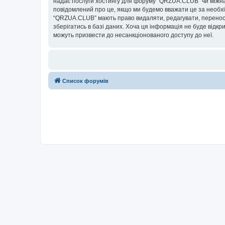
надає послуги хостингу для форуму “QRZUA.CLUB” чи міжнаро
повідомлений про це, якщо ми будемо вважати це за необхі
“QRZUA.CLUB” мають право видаляти, редагувати, переносит
зберігатись в базі даних. Хоча ця інформація не буде відкри
можуть призвести до несанкціонованого доступу до неї.
Список форумів