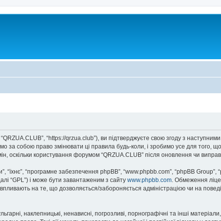
QRZUA.CLUB”, “https://qrzua.club”), ви підтверджуєте свою згоду з наступними
о за собою право змінювати ці правила будь-коли, і зробимо усе для того, щ
мін, оскільки користування форумом “QRZUA.CLUB” після оновлення чи виправ
, “їхнє”, “програмне забезпечення phpBB”, “www.phpbb.com”, “phpBB Group”, 
далі “GPL”) і може бути завантаженим з сайту
www.phpbb.com
. Обмеження ліце
не впливають на те, що дозволяється/забороняється адміністрацією чи на повед
ьгарні, наклепницькі, ненависні, погрозливі, порнографічні та інші матеріали,