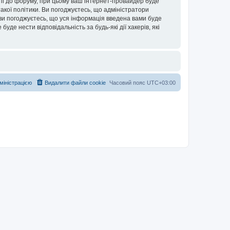
упі до форуму, при цьому ваш інтернет-провайдер буде
акої політики. Ви погоджуєтесь, що адміністратори
 ви погоджуєтесь, що уся інформація введена вами буде
уде нести відповідальність за будь-які дії хакерів, які
дміністрацією
Видалити файли cookie
Часовий пояс
UTC+03:00