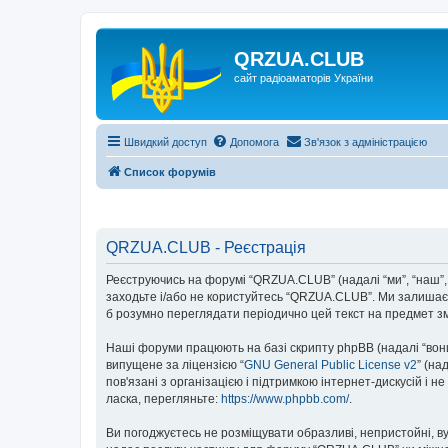
QRZUA.CLUB
сайт радіоаматорів України
Швидкий доступ
Допомога
Зв'язок з адміністрацією
Список форумів
QRZUA.CLUB - Реєстрація
Реєструючись на форумі “QRZUA.CLUB” (надалі “ми”, “наш”, “
заходьте і/або не користуйтесь “QRZUA.CLUB”. Ми залишаєм
б розумно переглядати періодично цей текст на предмет з
Наші форуми працюють на базі скрипту phpBB (надалі “вони”
випущене за ліцензією “
GNU General Public License v2
” (на
пов'язані з організацією і підтримкою інтернет-дискусій і 
ласка, перегляньте:
https://www.phpbb.com/
.
Ви погоджуєтесь не розміщувати образливі, непристойні, вул