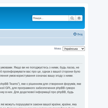
Пошук
Розширений по
Вхід
Мова:
 умовами. Якщо ви не погоджуєтесь з ними, будь ласка, не
об проінформувати вас про це, однак з вашої сторони було
лення умов користування означає вашу згоду з ними.
“phpBB Teams”), яке є рішенням для створення форумів, яке
нзії GPL для програмного забезпечення phpBB суворо
інку в них. Для додаткової інформації про phpBB, будь
 які можуть порушувати закони вашої країни, країни, яка