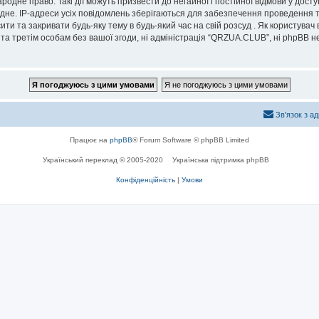
дне право. Такі дії можуть призвести до негайної і постійної відмови у дост
дне. IP-адреси усіх повідомлень зберігаються для забезпечення проведення т
и та закривати будь-яку тему в будь-який час на свій розсуд . Як користувач
та третім особам без вашої згоди, ні адміністрація “QRZUA.CLUB”, ні phpBB не б
Зв'язок з а
Працює на
phpBB
® Forum Software © phpBB Limited
Український переклад © 2005-2020
Українська підтримка phpBB
Конфіденційність
|
Умови