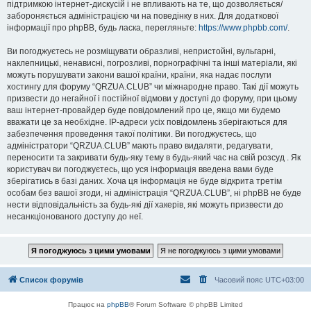
підтримкою інтернет-дискусій і не впливають на те, що дозволяється/
забороняється адміністрацією чи на поведінку в них. Для додаткової
інформації про phpBB, будь ласка, перегляньте:
https://www.phpbb.com/
.
Ви погоджуєтесь не розміщувати образливі, непристойні, вульгарні,
наклепницькі, ненависні, погрозливі, порнографічні та інші матеріали, які
можуть порушувати закони вашої країни, країни, яка надає послуги
хостингу для форуму “QRZUA.CLUB” чи міжнародне право. Такі дії можуть
призвести до негайної і постійної відмови у доступі до форуму, при цьому
ваш інтернет-провайдер буде повідомлений про це, якщо ми будемо
вважати це за необхідне. IP-адреси усіх повідомлень зберігаються для
забезпечення проведення такої політики. Ви погоджуєтесь, що
адміністратори “QRZUA.CLUB” мають право видаляти, редагувати,
переносити та закривати будь-яку тему в будь-який час на свій розсуд . Як
користувач ви погоджуєтесь, що уся інформація введена вами буде
зберігатись в базі даних. Хоча ця інформація не буде відкрита третім
особам без вашої згоди, ні адміністрація “QRZUA.CLUB”, ні phpBB не буде
нести відповідальність за будь-які дії хакерів, які можуть призвести до
несанкціонованого доступу до неї.
Список форумів
Часовий пояс
UTC+03:00
Працює на
phpBB
® Forum Software © phpBB Limited