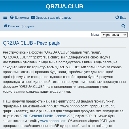
QRZUA.CLUB
Допомога
Зв'язок з адміністрацією
Вхід
П
Список форумів
о
Мова:
ш
QRZUA.CLUB - Реєстрація
у
Реєструючись на форумі “QRZUA.CLUB” (надалі “ми”, “наш”,
к
“QRZUA.CLUB”, “https://qrzua.club”), ви підтверджуєте свою згоду з
наступними умовами. Якщо ви не погоджуєтесь з ними, будь ласка, не
заходьте і/або не користуйтесь “QRZUA.CLUB”. Ми залишаємо за собою
право змінювати ці правила будь-коли, і зробимо усе для того, щоб
проінформувати вас про це, однак з вашої сторони було б розумно
переглядати періодично цей текст на предмет змін, оскільки користування
форумом “QRZUA.CLUB” після оновлення чи виправлення умов
користування означає вашу згоду з ними.
Наші форуми працюють на базі скрипту phpBB (надалі “вони”, “їхнє”,
“програмне забезпечення phpBB”, “www.phpbb.com”, “phpBB Group”,
“phpBB Teams”), яке є рішенням для створення форумів, яке випущене за
ліцензією “
GNU General Public License v2
” (надалі “GPL”) і може бути
завантаженим з сайту
www.phpbb.com
. Обмеження ліцензії GPL для
програмного забезпечення phpBB суворо пов'язані з організацією і