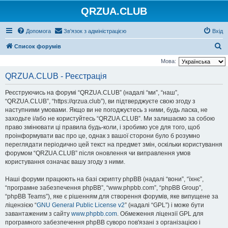
QRZUA.CLUB
Допомога
Зв'язок з адміністрацією
Вхід
П
Список форумів
о
Мова:
ш
QRZUA.CLUB - Реєстрація
у
Реєструючись на форумі “QRZUA.CLUB” (надалі “ми”, “наш”,
к
“QRZUA.CLUB”, “https://qrzua.club”), ви підтверджуєте свою згоду з
наступними умовами. Якщо ви не погоджуєтесь з ними, будь ласка, не
заходьте і/або не користуйтесь “QRZUA.CLUB”. Ми залишаємо за собою
право змінювати ці правила будь-коли, і зробимо усе для того, щоб
проінформувати вас про це, однак з вашої сторони було б розумно
переглядати періодично цей текст на предмет змін, оскільки користування
форумом “QRZUA.CLUB” після оновлення чи виправлення умов
користування означає вашу згоду з ними.
Наші форуми працюють на базі скрипту phpBB (надалі “вони”, “їхнє”,
“програмне забезпечення phpBB”, “www.phpbb.com”, “phpBB Group”,
“phpBB Teams”), яке є рішенням для створення форумів, яке випущене за
ліцензією “
GNU General Public License v2
” (надалі “GPL”) і може бути
завантаженим з сайту
www.phpbb.com
. Обмеження ліцензії GPL для
програмного забезпечення phpBB суворо пов'язані з організацією і