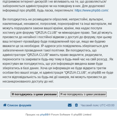
підтримкою інтернет-дискусій і не впливають на те, що дозволяється/
забороняється адміністрацією чи на поведінку в них. Для додаткової
інформації про phpBB, будь ласка, перегляньте:
https://www.phpbb.com/
.
Ви погоджуєтесь не розміщувати образливі, непристойні, вульгарні,
наклепницькі, ненависні, погрозливі, порнографічні та інші матеріали, які
можуть порушувати закони вашої країни, країни, яка надає послуги
хостингу для форуму “QRZUA.CLUB” чи міжнародне право. Такі дії можуть
призвести до негайної і постійної відмови у доступі до форуму, при цьому
ваш інтернет-провайдер буде повідомлений про це, якщо ми будемо
вважати це за необхідне. IP-адреси усіх повідомлень зберігаються для
забезпечення проведення такої політики. Ви погоджуєтесь, що
адміністратори “QRZUA.CLUB” мають право видаляти, редагувати,
переносити та закривати будь-яку тему в будь-який час на свій розсуд . Як
користувач ви погоджуєтесь, що уся інформація введена вами буде
зберігатись в базі даних. Хоча ця інформація не буде відкрита третім
особам без вашої згоди, ні адміністрація “QRZUA.CLUB”, ні phpBB не буде
нести відповідальність за будь-які дії хакерів, які можуть призвести до
несанкціонованого доступу до неї.
Список форумів
Часовий пояс
UTC+03:00
Працює на
phpBB
® Forum Software © phpBB Limited