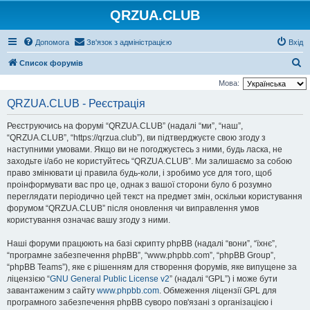
QRZUA.CLUB
Допомога
Зв'язок з адміністрацією
Вхід
П
Список форумів
о
Мова:
ш
QRZUA.CLUB - Реєстрація
у
Реєструючись на форумі “QRZUA.CLUB” (надалі “ми”, “наш”,
к
“QRZUA.CLUB”, “https://qrzua.club”), ви підтверджуєте свою згоду з
наступними умовами. Якщо ви не погоджуєтесь з ними, будь ласка, не
заходьте і/або не користуйтесь “QRZUA.CLUB”. Ми залишаємо за собою
право змінювати ці правила будь-коли, і зробимо усе для того, щоб
проінформувати вас про це, однак з вашої сторони було б розумно
переглядати періодично цей текст на предмет змін, оскільки користування
форумом “QRZUA.CLUB” після оновлення чи виправлення умов
користування означає вашу згоду з ними.
Наші форуми працюють на базі скрипту phpBB (надалі “вони”, “їхнє”,
“програмне забезпечення phpBB”, “www.phpbb.com”, “phpBB Group”,
“phpBB Teams”), яке є рішенням для створення форумів, яке випущене за
ліцензією “
GNU General Public License v2
” (надалі “GPL”) і може бути
завантаженим з сайту
www.phpbb.com
. Обмеження ліцензії GPL для
програмного забезпечення phpBB суворо пов'язані з організацією і