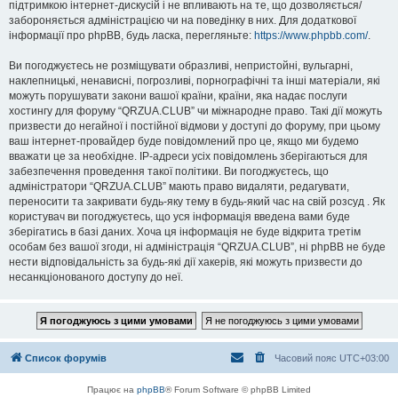
підтримкою інтернет-дискусій і не впливають на те, що дозволяється/
забороняється адміністрацією чи на поведінку в них. Для додаткової
інформації про phpBB, будь ласка, перегляньте:
https://www.phpbb.com/
.
Ви погоджуєтесь не розміщувати образливі, непристойні, вульгарні,
наклепницькі, ненависні, погрозливі, порнографічні та інші матеріали, які
можуть порушувати закони вашої країни, країни, яка надає послуги
хостингу для форуму “QRZUA.CLUB” чи міжнародне право. Такі дії можуть
призвести до негайної і постійної відмови у доступі до форуму, при цьому
ваш інтернет-провайдер буде повідомлений про це, якщо ми будемо
вважати це за необхідне. IP-адреси усіх повідомлень зберігаються для
забезпечення проведення такої політики. Ви погоджуєтесь, що
адміністратори “QRZUA.CLUB” мають право видаляти, редагувати,
переносити та закривати будь-яку тему в будь-який час на свій розсуд . Як
користувач ви погоджуєтесь, що уся інформація введена вами буде
зберігатись в базі даних. Хоча ця інформація не буде відкрита третім
особам без вашої згоди, ні адміністрація “QRZUA.CLUB”, ні phpBB не буде
нести відповідальність за будь-які дії хакерів, які можуть призвести до
несанкціонованого доступу до неї.
Список форумів
Часовий пояс
UTC+03:00
Працює на
phpBB
® Forum Software © phpBB Limited