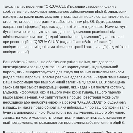
Також під час перегляду “QRZUA.CLUB”можливе створення файлів
cookies, які не стосуються програмного забезпечення phpBB, однак вони
виходять за рамки цього документу, оскільки він поширюється виключно на
сторінки, створені програмним забезпеченням phpBB. Друге джерело
одержання інформації про вас є дані, які ви нам відсилаєте. Ними можуть
бути, і цим не вичерпуються такі дані: повідомлення розміщені під
обліковим записом гостя (надалі “анонімні повідомлення”), дані вказані
при реєстрації на “QRZUA.CLUB” (надалі “ваш обліковий запис”) і
повідомлення, розміщені вами після реєстрації і авторизації (надалі “ваші
повідомлення”).
Ваш обліковий запис - це обов'язково унікальне ім'я, яке дозволяє
ідентифікувати вас (надалі “ваше ім'я користувача”), індивідуальний
пароль, який використовується для входу під вашим обліковим записом
(надалі “ваш пароль”) і власна реальна адреса e-mail (надалі “ваш e-mail”).
Ваша інформація про ваш обліковий запис на “QRZUA.CLUB” захищена
законами про захист інформації країни, яка надає нам послуги хостингу.
Будь-яка інформація, окрім вашого імені користувача, вашого паролю і
вашої адреси e-mail, яка запитується в процесі реєстрації може бути
необхідною або необов'язковою, на розсуд “QRZUA.CLUB”. У будь-якому
випадку, ви маєте право обирати, яка інформація про ваш обліковий запис
буде загальнодоступною. Крім того, в налаштуваннях вашого облікового
запису, ви маєте можливість погодитись чи відмовитись від отримання e-
mail повідомлень, які розсилаються програмним забезпеченням phpBB.
Ваш пароль надійно зашифровано (одностороннім хешем). Проте, не