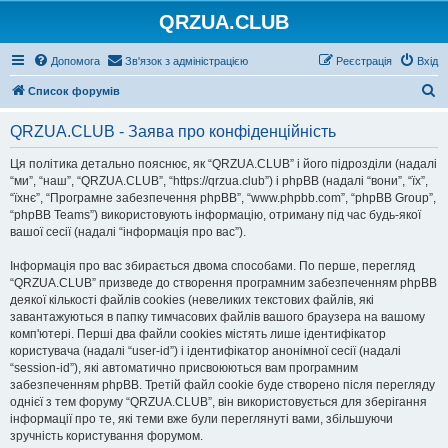
QRZUA.CLUB
Допомога
Зв'язок з адміністрацією
Реєстрація
Вхід
П
Список форумів
о
QRZUA.CLUB - Заява про конфіденційність
ш
у
Ця політика детально пояснює, як “QRZUA.CLUB” і його підрозділи (надалі
“ми”, “наш”, “QRZUA.CLUB”, “https://qrzua.club”) і phpBB (надалі “вони”, “їх”,
к
“їхнє”, “Програмне забезпечення phpBB”, “www.phpbb.com”, “phpBB Group”,
“phpBB Teams”) використовують інформацію, отриману під час будь-якої
вашої сесії (надалі “інформація про вас”).
Інформація про вас збирається двома способами. По перше, перегляд
“QRZUA.CLUB” призведе до створення програмним забезпеченням phpBB
деякої кількості файлів cookies (невеликих текстових файлів, які
завантажуються в папку тимчасових файлів вашого браузера на вашому
комп'ютері. Перші два файли cookies містять лише ідентифікатор
користувача (надалі “user-id”) і ідентифікатор анонімної сесії (надалі
“session-id”), які автоматично присвоюються вам програмним
забезпеченням phpBB. Третій файл cookie буде створено після перегляду
однієї з тем форуму “QRZUA.CLUB”, він використовується для зберігання
інформації про те, які теми вже були переглянуті вами, збільшуючи
зручність користування форумом.