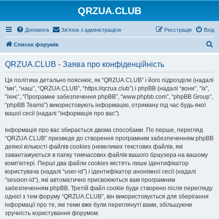
QRZUA.CLUB
Допомога
Зв'язок з адміністрацією
Реєстрація
Вхід
П
Список форумів
о
QRZUA.CLUB - Заява про конфіденційність
ш
у
Ця політика детально пояснює, як “QRZUA.CLUB” і його підрозділи (надалі
“ми”, “наш”, “QRZUA.CLUB”, “https://qrzua.club”) і phpBB (надалі “вони”, “їх”,
к
“їхнє”, “Програмне забезпечення phpBB”, “www.phpbb.com”, “phpBB Group”,
“phpBB Teams”) використовують інформацію, отриману під час будь-якої
вашої сесії (надалі “інформація про вас”).
Інформація про вас збирається двома способами. По перше, перегляд
“QRZUA.CLUB” призведе до створення програмним забезпеченням phpBB
деякої кількості файлів cookies (невеликих текстових файлів, які
завантажуються в папку тимчасових файлів вашого браузера на вашому
комп'ютері. Перші два файли cookies містять лише ідентифікатор
користувача (надалі “user-id”) і ідентифікатор анонімної сесії (надалі
“session-id”), які автоматично присвоюються вам програмним
забезпеченням phpBB. Третій файл cookie буде створено після перегляду
однієї з тем форуму “QRZUA.CLUB”, він використовується для зберігання
інформації про те, які теми вже були переглянуті вами, збільшуючи
зручність користування форумом.