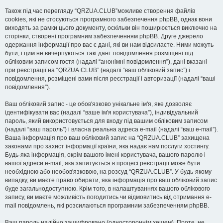
Також під час перегляду “QRZUA.CLUB”можливе створення файлів
cookies, які не стосуються програмного забезпечення phpBB, однак вони
виходять за рамки цього документу, оскільки він поширюється виключно на
сторінки, створені програмним забезпеченням phpBB. Друге джерело
одержання інформації про вас є дані, які ви нам відсилаєте. Ними можуть
бути, і цим не вичерпуються такі дані: повідомлення розміщені під
обліковим записом гостя (надалі “анонімні повідомлення”), дані вказані
при реєстрації на “QRZUA.CLUB” (надалі “ваш обліковий запис”) і
повідомлення, розміщені вами після реєстрації і авторизації (надалі “ваші
повідомлення”).
Ваш обліковий запис - це обов'язково унікальне ім'я, яке дозволяє
ідентифікувати вас (надалі “ваше ім'я користувача”), індивідуальний
пароль, який використовується для входу під вашим обліковим записом
(надалі “ваш пароль”) і власна реальна адреса e-mail (надалі “ваш e-mail”).
Ваша інформація про ваш обліковий запис на “QRZUA.CLUB” захищена
законами про захист інформації країни, яка надає нам послуги хостингу.
Будь-яка інформація, окрім вашого імені користувача, вашого паролю і
вашої адреси e-mail, яка запитується в процесі реєстрації може бути
необхідною або необов'язковою, на розсуд “QRZUA.CLUB”. У будь-якому
випадку, ви маєте право обирати, яка інформація про ваш обліковий запис
буде загальнодоступною. Крім того, в налаштуваннях вашого облікового
запису, ви маєте можливість погодитись чи відмовитись від отримання e-
mail повідомлень, які розсилаються програмним забезпеченням phpBB.
Ваш пароль надійно зашифровано (одностороннім хешем). Проте, не