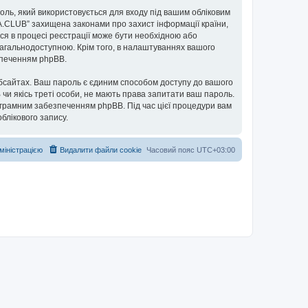
ароль, який використовується для входу під вашим обліковим
UA.CLUB” захищена законами про захист інформації країни,
ься в процесі реєстрації може бути необхідною або
загальнодоступною. Крім того, в налаштуваннях вашого
езпеченням phpBB.
бсайтах. Ваш пароль є єдиним способом доступу до вашого
 чи якісь треті особи, не мають права запитати ваш пароль.
ограмним забезпеченням phpBB. Під час цієї процедури вам
блікового запису.
дміністрацією
Видалити файли cookie
Часовий пояс
UTC+03:00