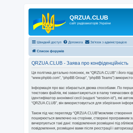
QRZUA.CLUB
сайт радіоаматорів України
Швидкий доступ
Допомога
Зв'язок з адміністрацією
Список форумів
QRZUA.CLUB - Заява про конфіденційність
Ця політика детально пояснює, як “QRZUA.CLUB” і його підроз
“www.phpbb.com”, “phpBB Group”, “phpBB Teams”) використову
Інформація про вас збирається двома способами. По перше
текстових файлів, які завантажуються в папку тимчасових ф
ідентифікатор анонімної сесії (надалі “session-id”), які 
“QRZUA.CLUB”, він використовується для зберігання інформ
Також під час перегляду “QRZUA.CLUB”можливе створення фа
поширюється виключно на сторінки, створені програмним за
вичерпуються такі дані: повідомлення розміщені під обліков
повідомлення, розміщені вами після реєстрації і авторизаці