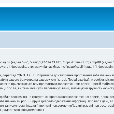
діли (надалі “ми”, “наш”, “QRZUA.CLUB”, “https://qrzua.club”) і phpBB (надалі “
ють інформацію, отриману під час будь-якої вашої сесії (надалі “інформація п
, перегляд “QRZUA.CLUB” призведе до створення програмним забезпеченням p
айлів вашого браузера на вашому комп'ютері. Перші два файли cookies містять
автоматично присвоюються вам програмним забезпеченням phpBB. Третій файл co
ації про те, які теми вже були переглянуті вами, збільшуючи зручність корис
йлів cookies, які не стосуються програмного забезпечення phpBB, однак вони
безпеченням phpBB. Друге джерело одержання інформації про вас є дані, які в
им записом гостя (надалі “анонімні повідомлення”), дані вказані при реєстраці
ї (надалі “ваші повідомлення”).