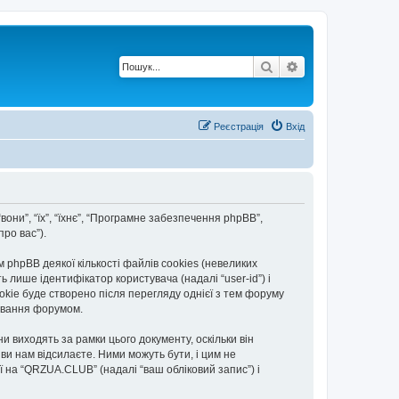
Пошук
Розширений по
Реєстрація
Вхід
вони”, “їх”, “їхнє”, “Програмне забезпечення phpBB”,
ро вас”).
hpBB деякої кількості файлів cookies (невеликих
 лише ідентифікатор користувача (надалі “user-id”) і
okie буде створено після перегляду однієї з тем форуму
тування форумом.
 виходять за рамки цього документу, оскільки він
и нам відсилаєте. Ними можуть бути, і цим не
ї на “QRZUA.CLUB” (надалі “ваш обліковий запис”) і