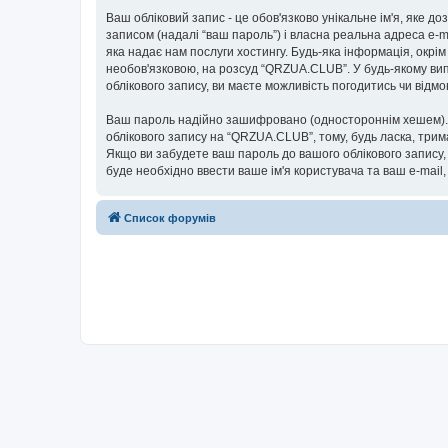
Ваш обліковий запис - це обов'язково унікальне ім'я, яке д
записом (надалі “ваш пароль”) і власна реальна адреса e-m
яка надає нам послуги хостингу. Будь-яка інформація, окрім
необов'язковою, на розсуд “QRZUA.CLUB”. У будь-якому вип
облікового запису, ви маєте можливість погодитись чи від
Ваш пароль надійно зашифровано (одностороннім хешем). П
облікового запису на “QRZUA.CLUB”, тому, будь ласка, трим
Якщо ви забудете ваш пароль до вашого облікового запису,
буде необхідно ввести ваше ім'я користувача та ваш e-mail
Список форумів