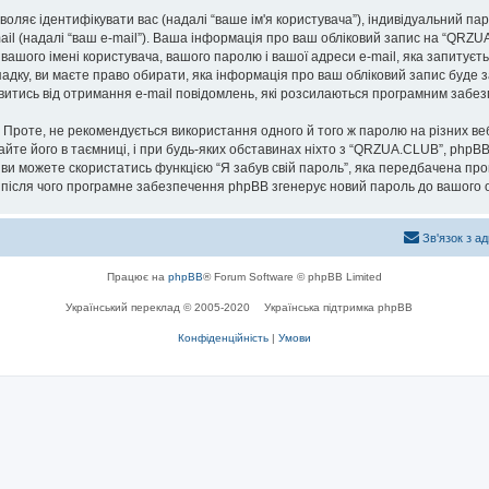
озволяє ідентифікувати вас (надалі “ваше ім'я користувача”), індивідуальний п
ail (надалі “ваш e-mail”). Ваша інформація про ваш обліковий запис на “QRZ
 вашого імені користувача, вашого паролю і вашої адреси e-mail, яка запитуєт
адку, ви маєте право обирати, яка інформація про ваш обліковий запис буде 
мовитись від отримання e-mail повідомлень, які розсилаються програмним заб
роте, не рекомендується використання одного й того ж паролю на різних ве
айте його в таємниці, і при будь-яких обставинах ніхто з “QRZUA.CLUB”, phpBB
 ви можете скористатись функцією “Я забув свій пароль”, яка передбачена пр
, після чого програмне забезпечення phpBB згенерує новий пароль до вашого о
Зв'язок з а
Працює на
phpBB
® Forum Software © phpBB Limited
Український переклад © 2005-2020
Українська підтримка phpBB
Конфіденційність
|
Умови