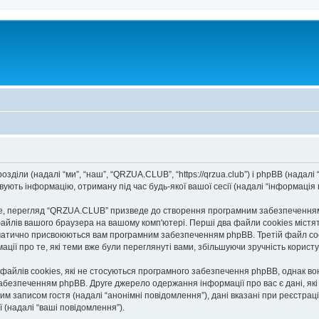
діли (надалі “ми”, “наш”, “QRZUA.CLUB”, “https://qrzua.club”) і phpBB (надалі “
ють інформацію, отриману під час будь-якої вашої сесії (надалі “інформація п
, перегляд “QRZUA.CLUB” призведе до створення програмним забезпеченням p
айлів вашого браузера на вашому комп'ютері. Перші два файли cookies містять
автоматично присвоюються вам програмним забезпеченням phpBB. Третій файл co
ації про те, які теми вже були переглянуті вами, збільшуючи зручність корис
йлів cookies, які не стосуються програмного забезпечення phpBB, однак вони
безпеченням phpBB. Друге джерело одержання інформації про вас є дані, які в
им записом гостя (надалі “анонімні повідомлення”), дані вказані при реєстраці
ї (надалі “ваші повідомлення”).