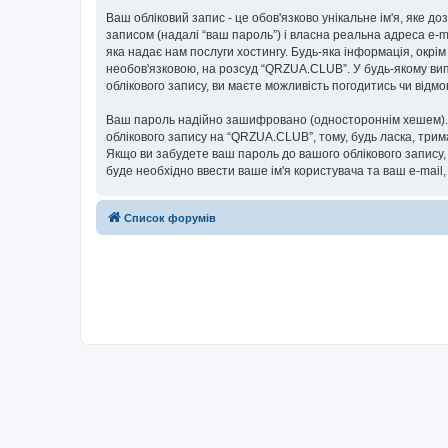
Ваш обліковий запис - це обов'язково унікальне ім'я, яке д
записом (надалі “ваш пароль”) і власна реальна адреса e-m
яка надає нам послуги хостингу. Будь-яка інформація, окрім
необов'язковою, на розсуд “QRZUA.CLUB”. У будь-якому вип
облікового запису, ви маєте можливість погодитись чи від
Ваш пароль надійно зашифровано (одностороннім хешем). П
облікового запису на “QRZUA.CLUB”, тому, будь ласка, трим
Якщо ви забудете ваш пароль до вашого облікового запису,
буде необхідно ввести ваше ім'я користувача та ваш e-mail
Список форумів