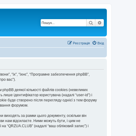
Пошук
Розширений по
Реєстрація
Вхід
вони”, “їх”, “їхнє”, “Програмне забезпечення phpBB”,
ро вас”).
hpBB деякої кількості файлів cookies (невеликих
 лише ідентифікатор користувача (надалі “user-id”) і
okie буде створено після перегляду однієї з тем форуму
тування форумом.
 виходять за рамки цього документу, оскільки він
и нам відсилаєте. Ними можуть бути, і цим не
ї на “QRZUA.CLUB” (надалі “ваш обліковий запис”) і