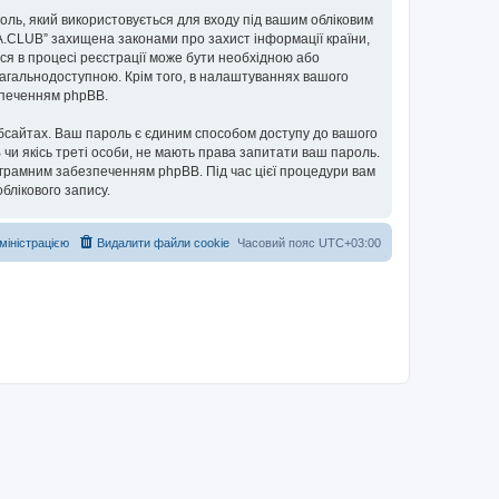
ароль, який використовується для входу під вашим обліковим
UA.CLUB” захищена законами про захист інформації країни,
ься в процесі реєстрації може бути необхідною або
загальнодоступною. Крім того, в налаштуваннях вашого
езпеченням phpBB.
бсайтах. Ваш пароль є єдиним способом доступу до вашого
 чи якісь треті особи, не мають права запитати ваш пароль.
ограмним забезпеченням phpBB. Під час цієї процедури вам
блікового запису.
дміністрацією
Видалити файли cookie
Часовий пояс
UTC+03:00