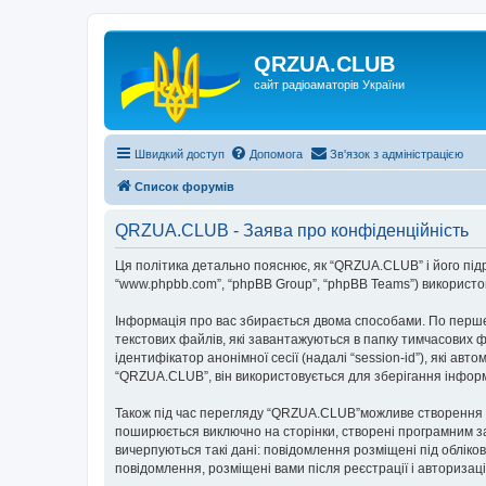
QRZUA.CLUB
сайт радіоаматорів України
Швидкий доступ
Допомога
Зв'язок з адміністрацією
Список форумів
QRZUA.CLUB - Заява про конфіденційність
Ця політика детально пояснює, як “QRZUA.CLUB” і його підроз
“www.phpbb.com”, “phpBB Group”, “phpBB Teams”) використову
Інформація про вас збирається двома способами. По перше
текстових файлів, які завантажуються в папку тимчасових ф
ідентифікатор анонімної сесії (надалі “session-id”), які 
“QRZUA.CLUB”, він використовується для зберігання інформ
Також під час перегляду “QRZUA.CLUB”можливе створення фа
поширюється виключно на сторінки, створені програмним за
вичерпуються такі дані: повідомлення розміщені під обліков
повідомлення, розміщені вами після реєстрації і авторизаці