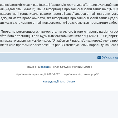
озволяє ідентифікувати вас (надалі “ваше ім'я користувача”), індивідуальний п
ail (надалі “ваш e-mail”). Ваша інформація про ваш обліковий запис на “QRZ
 вашого імені користувача, вашого паролю і вашої адреси e-mail, яка запитуєт
адку, ви маєте право обирати, яка інформація про ваш обліковий запис буде 
мовитись від отримання e-mail повідомлень, які розсилаються програмним заб
роте, не рекомендується використання одного й того ж паролю на різних ве
айте його в таємниці, і при будь-яких обставинах ніхто з “QRZUA.CLUB”, phpBB
 ви можете скористатись функцією “Я забув свій пароль”, яка передбачена пр
, після чого програмне забезпечення phpBB згенерує новий пароль до вашого о
Зв'язок з а
Працює на
phpBB
® Forum Software © phpBB Limited
Український переклад © 2005-2020
Українська підтримка phpBB
Конфіденційність
|
Умови