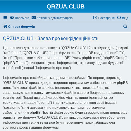
QRZUA.CLUB
Допомога
Зв'язок з адміністрацією
Реєстрація
Вхід
П
Список форумів
о
QRZUA.CLUB - Заява про конфіденційність
ш
у
Ця політика детально пояснює, як “QRZUA.CLUB” і його підрозділи (надалі
“ми”, “наш”, “QRZUA.CLUB”, “https://qrzua.club”) і phpBB (надалі “вони”, “їх”,
к
“їхнє”, “Програмне забезпечення phpBB”, “www.phpbb.com”, “phpBB Group”,
“phpBB Teams”) використовують інформацію, отриману під час будь-якої
вашої сесії (надалі “інформація про вас”).
Інформація про вас збирається двома способами. По перше, перегляд
“QRZUA.CLUB” призведе до створення програмним забезпеченням phpBB
деякої кількості файлів cookies (невеликих текстових файлів, які
завантажуються в папку тимчасових файлів вашого браузера на вашому
комп'ютері. Перші два файли cookies містять лише ідентифікатор
користувача (надалі “user-id”) і ідентифікатор анонімної сесії (надалі
“session-id”), які автоматично присвоюються вам програмним
забезпеченням phpBB. Третій файл cookie буде створено після перегляду
однієї з тем форуму “QRZUA.CLUB”, він використовується для зберігання
інформації про те, які теми вже були переглянуті вами, збільшуючи
зручність користування форумом.