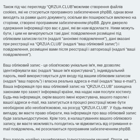
Також під час перегляду “QRZUA.CLUB”можливе створення файлів
cookies, які не стосуються програмного забезпечення phpBB, однак вони
виходять за рамки цього документу, оскільки він поширюється виключно на
сторінки, створені програмним забезпеченням phpBB. Друге джерело
одержання інформації про вас є дані, які ви нам відсилаєте. Ними можуть
бути, і цим не вичерпуються такі дані: повідомлення розміщені під
обліковим записом гостя (надалі “анонімні повідомлення”), дані вказані
при реєстрації на “QRZUA.CLUB” (надалі “ваш обліковий запис”) і
повідомлення, розміщені вами після реєстрації і авторизації (надалі “ваші
повідомлення”).
Ваш обліковий запис - це обов'язково унікальне ім'я, яке дозволяє
ідентифікувати вас (надалі “ваше ім'я користувача”), індивідуальний
пароль, який використовується для входу під вашим обліковим записом
(надалі “ваш пароль”) і власна реальна адреса e-mail (надалі “ваш e-mail”).
Ваша інформація про ваш обліковий запис на “QRZUA.CLUB” захищена
законами про захист інформації країни, яка надає нам послуги хостингу.
Будь-яка інформація, окрім вашого імені користувача, вашого паролю і
вашої адреси e-mail, яка запитується в процесі реєстрації може бути
необхідною або необов'язковою, на розсуд “QRZUA.CLUB”. У будь-якому
випадку, ви маєте право обирати, яка інформація про ваш обліковий запис
буде загальнодоступною. Крім того, в налаштуваннях вашого облікового
запису, ви маєте можливість погодитись чи відмовитись від отримання e-
mail повідомлень, які розсилаються програмним забезпеченням phpBB.
Ваш пароль надійно зашифровано (одностороннім хешем). Проте, не