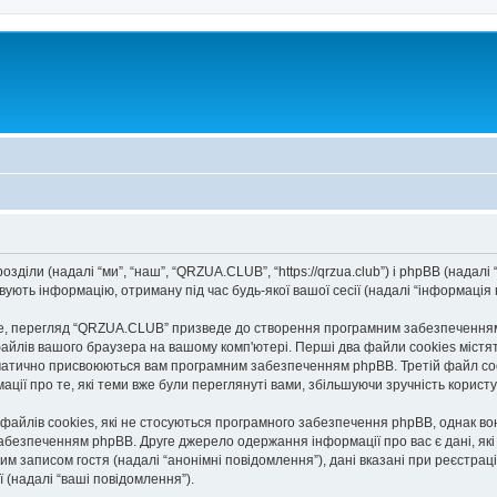
діли (надалі “ми”, “наш”, “QRZUA.CLUB”, “https://qrzua.club”) і phpBB (надалі “
ють інформацію, отриману під час будь-якої вашої сесії (надалі “інформація п
, перегляд “QRZUA.CLUB” призведе до створення програмним забезпеченням p
айлів вашого браузера на вашому комп'ютері. Перші два файли cookies містять
автоматично присвоюються вам програмним забезпеченням phpBB. Третій файл co
ації про те, які теми вже були переглянуті вами, збільшуючи зручність корис
йлів cookies, які не стосуються програмного забезпечення phpBB, однак вони
безпеченням phpBB. Друге джерело одержання інформації про вас є дані, які в
им записом гостя (надалі “анонімні повідомлення”), дані вказані при реєстраці
ї (надалі “ваші повідомлення”).