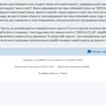
озволяє ідентифікувати вас (надалі “ваше ім'я користувача”), індивідуальний п
ail (надалі “ваш e-mail”). Ваша інформація про ваш обліковий запис на “QRZ
 вашого імені користувача, вашого паролю і вашої адреси e-mail, яка запитуєт
адку, ви маєте право обирати, яка інформація про ваш обліковий запис буде 
мовитись від отримання e-mail повідомлень, які розсилаються програмним заб
роте, не рекомендується використання одного й того ж паролю на різних ве
айте його в таємниці, і при будь-яких обставинах ніхто з “QRZUA.CLUB”, phpBB
 ви можете скористатись функцією “Я забув свій пароль”, яка передбачена пр
, після чого програмне забезпечення phpBB згенерує новий пароль до вашого о
Зв'язок з а
Працює на
phpBB
® Forum Software © phpBB Limited
Український переклад © 2005-2020
Українська підтримка phpBB
Конфіденційність
|
Умови