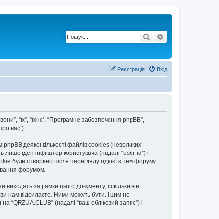
Пошук
Розширений по
Реєстрація
Вхід
вони”, “їх”, “їхнє”, “Програмне забезпечення phpBB”,
ро вас”).
hpBB деякої кількості файлів cookies (невеликих
 лише ідентифікатор користувача (надалі “user-id”) і
okie буде створено після перегляду однієї з тем форуму
тування форумом.
 виходять за рамки цього документу, оскільки він
и нам відсилаєте. Ними можуть бути, і цим не
ї на “QRZUA.CLUB” (надалі “ваш обліковий запис”) і