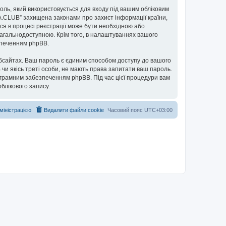
ароль, який використовується для входу під вашим обліковим
UA.CLUB” захищена законами про захист інформації країни,
ься в процесі реєстрації може бути необхідною або
загальнодоступною. Крім того, в налаштуваннях вашого
езпеченням phpBB.
бсайтах. Ваш пароль є єдиним способом доступу до вашого
 чи якісь треті особи, не мають права запитати ваш пароль.
ограмним забезпеченням phpBB. Під час цієї процедури вам
блікового запису.
дміністрацією
Видалити файли cookie
Часовий пояс
UTC+03:00