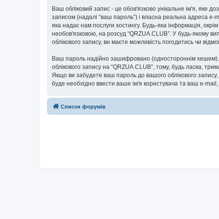
Ваш обліковий запис - це обов'язково унікальне ім'я, яке д
записом (надалі “ваш пароль”) і власна реальна адреса e-m
яка надає нам послуги хостингу. Будь-яка інформація, окрім
необов'язковою, на розсуд “QRZUA.CLUB”. У будь-якому вип
облікового запису, ви маєте можливість погодитись чи від
Ваш пароль надійно зашифровано (одностороннім хешем). П
облікового запису на “QRZUA.CLUB”, тому, будь ласка, трим
Якщо ви забудете ваш пароль до вашого облікового запису,
буде необхідно ввести ваше ім'я користувача та ваш e-mail
Список форумів