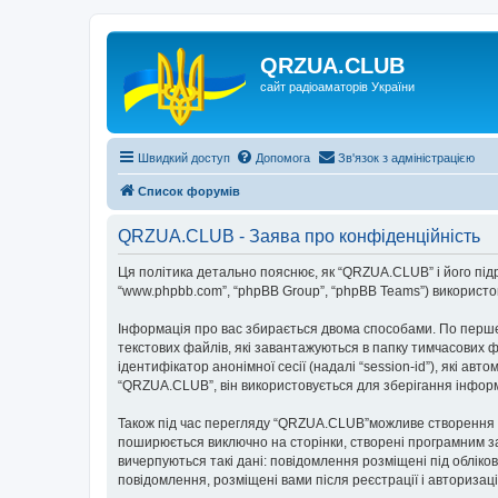
QRZUA.CLUB
сайт радіоаматорів України
Швидкий доступ
Допомога
Зв'язок з адміністрацією
Список форумів
QRZUA.CLUB - Заява про конфіденційність
Ця політика детально пояснює, як “QRZUA.CLUB” і його підроз
“www.phpbb.com”, “phpBB Group”, “phpBB Teams”) використову
Інформація про вас збирається двома способами. По перше
текстових файлів, які завантажуються в папку тимчасових ф
ідентифікатор анонімної сесії (надалі “session-id”), які 
“QRZUA.CLUB”, він використовується для зберігання інформ
Також під час перегляду “QRZUA.CLUB”можливе створення фа
поширюється виключно на сторінки, створені програмним за
вичерпуються такі дані: повідомлення розміщені під обліков
повідомлення, розміщені вами після реєстрації і авторизаці