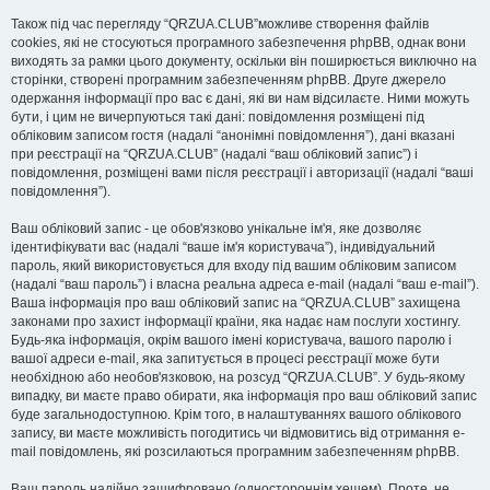
Також під час перегляду “QRZUA.CLUB”можливе створення файлів
cookies, які не стосуються програмного забезпечення phpBB, однак вони
виходять за рамки цього документу, оскільки він поширюється виключно на
сторінки, створені програмним забезпеченням phpBB. Друге джерело
одержання інформації про вас є дані, які ви нам відсилаєте. Ними можуть
бути, і цим не вичерпуються такі дані: повідомлення розміщені під
обліковим записом гостя (надалі “анонімні повідомлення”), дані вказані
при реєстрації на “QRZUA.CLUB” (надалі “ваш обліковий запис”) і
повідомлення, розміщені вами після реєстрації і авторизації (надалі “ваші
повідомлення”).
Ваш обліковий запис - це обов'язково унікальне ім'я, яке дозволяє
ідентифікувати вас (надалі “ваше ім'я користувача”), індивідуальний
пароль, який використовується для входу під вашим обліковим записом
(надалі “ваш пароль”) і власна реальна адреса e-mail (надалі “ваш e-mail”).
Ваша інформація про ваш обліковий запис на “QRZUA.CLUB” захищена
законами про захист інформації країни, яка надає нам послуги хостингу.
Будь-яка інформація, окрім вашого імені користувача, вашого паролю і
вашої адреси e-mail, яка запитується в процесі реєстрації може бути
необхідною або необов'язковою, на розсуд “QRZUA.CLUB”. У будь-якому
випадку, ви маєте право обирати, яка інформація про ваш обліковий запис
буде загальнодоступною. Крім того, в налаштуваннях вашого облікового
запису, ви маєте можливість погодитись чи відмовитись від отримання e-
mail повідомлень, які розсилаються програмним забезпеченням phpBB.
Ваш пароль надійно зашифровано (одностороннім хешем). Проте, не