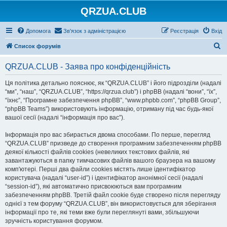
QRZUA.CLUB
Допомога
Зв'язок з адміністрацією
Реєстрація
Вхід
П
Список форумів
о
QRZUA.CLUB - Заява про конфіденційність
ш
у
Ця політика детально пояснює, як “QRZUA.CLUB” і його підрозділи (надалі
“ми”, “наш”, “QRZUA.CLUB”, “https://qrzua.club”) і phpBB (надалі “вони”, “їх”,
к
“їхнє”, “Програмне забезпечення phpBB”, “www.phpbb.com”, “phpBB Group”,
“phpBB Teams”) використовують інформацію, отриману під час будь-якої
вашої сесії (надалі “інформація про вас”).
Інформація про вас збирається двома способами. По перше, перегляд
“QRZUA.CLUB” призведе до створення програмним забезпеченням phpBB
деякої кількості файлів cookies (невеликих текстових файлів, які
завантажуються в папку тимчасових файлів вашого браузера на вашому
комп'ютері. Перші два файли cookies містять лише ідентифікатор
користувача (надалі “user-id”) і ідентифікатор анонімної сесії (надалі
“session-id”), які автоматично присвоюються вам програмним
забезпеченням phpBB. Третій файл cookie буде створено після перегляду
однієї з тем форуму “QRZUA.CLUB”, він використовується для зберігання
інформації про те, які теми вже були переглянуті вами, збільшуючи
зручність користування форумом.