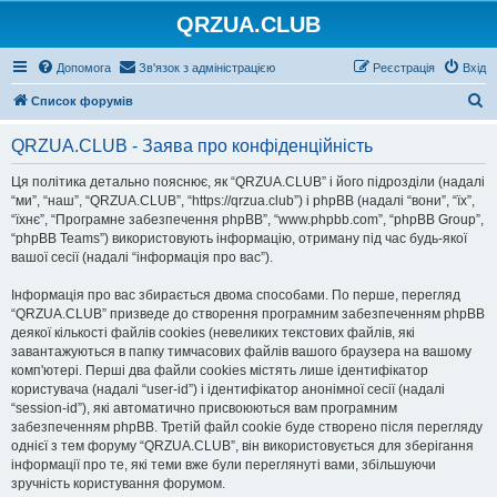
QRZUA.CLUB
Допомога
Зв'язок з адміністрацією
Реєстрація
Вхід
П
Список форумів
о
QRZUA.CLUB - Заява про конфіденційність
ш
у
Ця політика детально пояснює, як “QRZUA.CLUB” і його підрозділи (надалі
“ми”, “наш”, “QRZUA.CLUB”, “https://qrzua.club”) і phpBB (надалі “вони”, “їх”,
к
“їхнє”, “Програмне забезпечення phpBB”, “www.phpbb.com”, “phpBB Group”,
“phpBB Teams”) використовують інформацію, отриману під час будь-якої
вашої сесії (надалі “інформація про вас”).
Інформація про вас збирається двома способами. По перше, перегляд
“QRZUA.CLUB” призведе до створення програмним забезпеченням phpBB
деякої кількості файлів cookies (невеликих текстових файлів, які
завантажуються в папку тимчасових файлів вашого браузера на вашому
комп'ютері. Перші два файли cookies містять лише ідентифікатор
користувача (надалі “user-id”) і ідентифікатор анонімної сесії (надалі
“session-id”), які автоматично присвоюються вам програмним
забезпеченням phpBB. Третій файл cookie буде створено після перегляду
однієї з тем форуму “QRZUA.CLUB”, він використовується для зберігання
інформації про те, які теми вже були переглянуті вами, збільшуючи
зручність користування форумом.