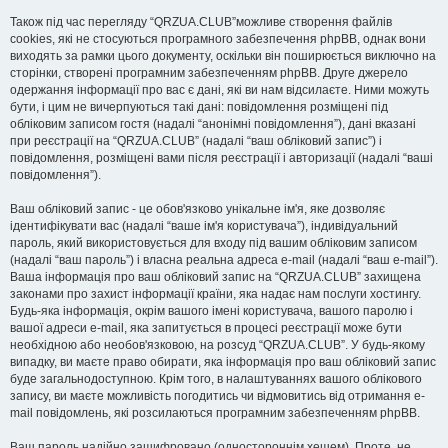
Також під час перегляду “QRZUA.CLUB”можливе створення файлів
cookies, які не стосуються програмного забезпечення phpBB, однак вони
виходять за рамки цього документу, оскільки він поширюється виключно на
сторінки, створені програмним забезпеченням phpBB. Друге джерело
одержання інформації про вас є дані, які ви нам відсилаєте. Ними можуть
бути, і цим не вичерпуються такі дані: повідомлення розміщені під
обліковим записом гостя (надалі “анонімні повідомлення”), дані вказані
при реєстрації на “QRZUA.CLUB” (надалі “ваш обліковий запис”) і
повідомлення, розміщені вами після реєстрації і авторизації (надалі “ваші
повідомлення”).
Ваш обліковий запис - це обов'язково унікальне ім'я, яке дозволяє
ідентифікувати вас (надалі “ваше ім'я користувача”), індивідуальний
пароль, який використовується для входу під вашим обліковим записом
(надалі “ваш пароль”) і власна реальна адреса e-mail (надалі “ваш e-mail”).
Ваша інформація про ваш обліковий запис на “QRZUA.CLUB” захищена
законами про захист інформації країни, яка надає нам послуги хостингу.
Будь-яка інформація, окрім вашого імені користувача, вашого паролю і
вашої адреси e-mail, яка запитується в процесі реєстрації може бути
необхідною або необов'язковою, на розсуд “QRZUA.CLUB”. У будь-якому
випадку, ви маєте право обирати, яка інформація про ваш обліковий запис
буде загальнодоступною. Крім того, в налаштуваннях вашого облікового
запису, ви маєте можливість погодитись чи відмовитись від отримання e-
mail повідомлень, які розсилаються програмним забезпеченням phpBB.
Ваш пароль надійно зашифровано (одностороннім хешем). Проте, не