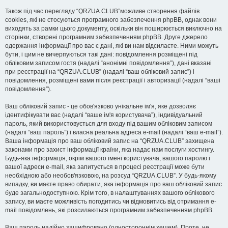
Також під час перегляду “QRZUA.CLUB”можливе створення файлів
cookies, які не стосуються програмного забезпечення phpBB, однак вони
виходять за рамки цього документу, оскільки він поширюється виключно на
сторінки, створені програмним забезпеченням phpBB. Друге джерело
одержання інформації про вас є дані, які ви нам відсилаєте. Ними можуть
бути, і цим не вичерпуються такі дані: повідомлення розміщені під
обліковим записом гостя (надалі “анонімні повідомлення”), дані вказані
при реєстрації на “QRZUA.CLUB” (надалі “ваш обліковий запис”) і
повідомлення, розміщені вами після реєстрації і авторизації (надалі “ваші
повідомлення”).
Ваш обліковий запис - це обов'язково унікальне ім'я, яке дозволяє
ідентифікувати вас (надалі “ваше ім'я користувача”), індивідуальний
пароль, який використовується для входу під вашим обліковим записом
(надалі “ваш пароль”) і власна реальна адреса e-mail (надалі “ваш e-mail”).
Ваша інформація про ваш обліковий запис на “QRZUA.CLUB” захищена
законами про захист інформації країни, яка надає нам послуги хостингу.
Будь-яка інформація, окрім вашого імені користувача, вашого паролю і
вашої адреси e-mail, яка запитується в процесі реєстрації може бути
необхідною або необов'язковою, на розсуд “QRZUA.CLUB”. У будь-якому
випадку, ви маєте право обирати, яка інформація про ваш обліковий запис
буде загальнодоступною. Крім того, в налаштуваннях вашого облікового
запису, ви маєте можливість погодитись чи відмовитись від отримання e-
mail повідомлень, які розсилаються програмним забезпеченням phpBB.
Ваш пароль надійно зашифровано (одностороннім хешем). Проте, не