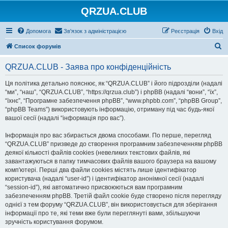
QRZUA.CLUB
Допомога
Зв'язок з адміністрацією
Реєстрація
Вхід
П
Список форумів
о
QRZUA.CLUB - Заява про конфіденційність
ш
у
Ця політика детально пояснює, як “QRZUA.CLUB” і його підрозділи (надалі
“ми”, “наш”, “QRZUA.CLUB”, “https://qrzua.club”) і phpBB (надалі “вони”, “їх”,
к
“їхнє”, “Програмне забезпечення phpBB”, “www.phpbb.com”, “phpBB Group”,
“phpBB Teams”) використовують інформацію, отриману під час будь-якої
вашої сесії (надалі “інформація про вас”).
Інформація про вас збирається двома способами. По перше, перегляд
“QRZUA.CLUB” призведе до створення програмним забезпеченням phpBB
деякої кількості файлів cookies (невеликих текстових файлів, які
завантажуються в папку тимчасових файлів вашого браузера на вашому
комп'ютері. Перші два файли cookies містять лише ідентифікатор
користувача (надалі “user-id”) і ідентифікатор анонімної сесії (надалі
“session-id”), які автоматично присвоюються вам програмним
забезпеченням phpBB. Третій файл cookie буде створено після перегляду
однієї з тем форуму “QRZUA.CLUB”, він використовується для зберігання
інформації про те, які теми вже були переглянуті вами, збільшуючи
зручність користування форумом.