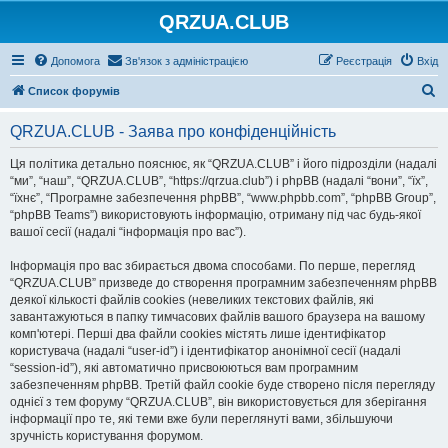
QRZUA.CLUB
Допомога
Зв'язок з адміністрацією
Реєстрація
Вхід
П
Список форумів
о
QRZUA.CLUB - Заява про конфіденційність
ш
у
Ця політика детально пояснює, як “QRZUA.CLUB” і його підрозділи (надалі
“ми”, “наш”, “QRZUA.CLUB”, “https://qrzua.club”) і phpBB (надалі “вони”, “їх”,
к
“їхнє”, “Програмне забезпечення phpBB”, “www.phpbb.com”, “phpBB Group”,
“phpBB Teams”) використовують інформацію, отриману під час будь-якої
вашої сесії (надалі “інформація про вас”).
Інформація про вас збирається двома способами. По перше, перегляд
“QRZUA.CLUB” призведе до створення програмним забезпеченням phpBB
деякої кількості файлів cookies (невеликих текстових файлів, які
завантажуються в папку тимчасових файлів вашого браузера на вашому
комп'ютері. Перші два файли cookies містять лише ідентифікатор
користувача (надалі “user-id”) і ідентифікатор анонімної сесії (надалі
“session-id”), які автоматично присвоюються вам програмним
забезпеченням phpBB. Третій файл cookie буде створено після перегляду
однієї з тем форуму “QRZUA.CLUB”, він використовується для зберігання
інформації про те, які теми вже були переглянуті вами, збільшуючи
зручність користування форумом.