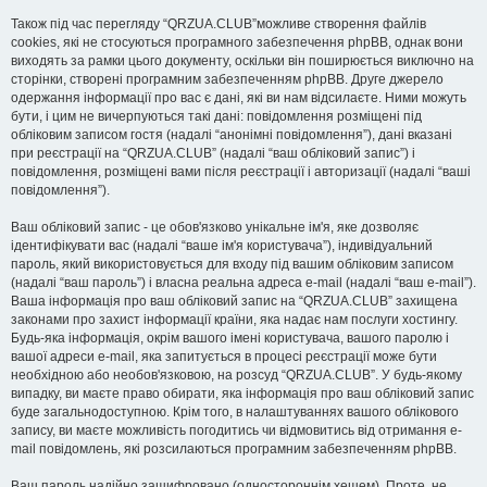
Також під час перегляду “QRZUA.CLUB”можливе створення файлів
cookies, які не стосуються програмного забезпечення phpBB, однак вони
виходять за рамки цього документу, оскільки він поширюється виключно на
сторінки, створені програмним забезпеченням phpBB. Друге джерело
одержання інформації про вас є дані, які ви нам відсилаєте. Ними можуть
бути, і цим не вичерпуються такі дані: повідомлення розміщені під
обліковим записом гостя (надалі “анонімні повідомлення”), дані вказані
при реєстрації на “QRZUA.CLUB” (надалі “ваш обліковий запис”) і
повідомлення, розміщені вами після реєстрації і авторизації (надалі “ваші
повідомлення”).
Ваш обліковий запис - це обов'язково унікальне ім'я, яке дозволяє
ідентифікувати вас (надалі “ваше ім'я користувача”), індивідуальний
пароль, який використовується для входу під вашим обліковим записом
(надалі “ваш пароль”) і власна реальна адреса e-mail (надалі “ваш e-mail”).
Ваша інформація про ваш обліковий запис на “QRZUA.CLUB” захищена
законами про захист інформації країни, яка надає нам послуги хостингу.
Будь-яка інформація, окрім вашого імені користувача, вашого паролю і
вашої адреси e-mail, яка запитується в процесі реєстрації може бути
необхідною або необов'язковою, на розсуд “QRZUA.CLUB”. У будь-якому
випадку, ви маєте право обирати, яка інформація про ваш обліковий запис
буде загальнодоступною. Крім того, в налаштуваннях вашого облікового
запису, ви маєте можливість погодитись чи відмовитись від отримання e-
mail повідомлень, які розсилаються програмним забезпеченням phpBB.
Ваш пароль надійно зашифровано (одностороннім хешем). Проте, не