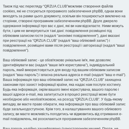
Також під час перегляду “QRZUA.CLUB”можливе створення файлів
cookies, які не стосуються програмного забезпечення phpBB, однак вони
виходять за рамки цього документу, оскільки він поширюється виключно на
сторінки, створені програмним забезпеченням phpBB. Друге джерело
одержання інформації про вас є дані, які ви нам відсилаєте. Ними можуть
бути, і цим не вичерпуються такі дані: повідомлення розміщені під
обліковим записом гостя (надалі “анонімні повідомлення”), дані вказані
при реєстрації на “QRZUA.CLUB” (надалі “ваш обліковий запис”) і
повідомлення, розміщені вами після реєстрації і авторизації (надалі “ваші
повідомлення”).
Ваш обліковий запис - це обов'язково унікальне ім'я, яке дозволяє
ідентифікувати вас (надалі “ваше ім'я користувача”), індивідуальний
пароль, який використовується для входу під вашим обліковим записом
(надалі “ваш пароль”) і власна реальна адреса e-mail (надалі “ваш e-mail”).
Ваша інформація про ваш обліковий запис на “QRZUA.CLUB” захищена
законами про захист інформації країни, яка надає нам послуги хостингу.
Будь-яка інформація, окрім вашого імені користувача, вашого паролю і
вашої адреси e-mail, яка запитується в процесі реєстрації може бути
необхідною або необов'язковою, на розсуд “QRZUA.CLUB”. У будь-якому
випадку, ви маєте право обирати, яка інформація про ваш обліковий запис
буде загальнодоступною. Крім того, в налаштуваннях вашого облікового
запису, ви маєте можливість погодитись чи відмовитись від отримання e-
mail повідомлень, які розсилаються програмним забезпеченням phpBB.
Ваш пароль надійно зашифровано (одностороннім хешем). Проте, не