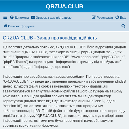
QRZUA.CLUB
Допомога
Зв'язок з адміністрацією
Реєстрація
Вхід
П
Список форумів
о
QRZUA.CLUB - Заява про конфіденційність
ш
у
Ця політика детально пояснює, як “QRZUA.CLUB” і його підрозділи (надалі
“ми”, “наш”, “QRZUA.CLUB”, “https://qrzua.club”) і phpBB (надалі “вони”, “їх”,
к
“їхнє”, “Програмне забезпечення phpBB”, “www.phpbb.com”, “phpBB Group”,
“phpBB Teams”) використовують інформацію, отриману під час будь-якої
вашої сесії (надалі “інформація про вас”).
Інформація про вас збирається двома способами. По перше, перегляд
“QRZUA.CLUB” призведе до створення програмним забезпеченням phpBB
деякої кількості файлів cookies (невеликих текстових файлів, які
завантажуються в папку тимчасових файлів вашого браузера на вашому
комп'ютері. Перші два файли cookies містять лише ідентифікатор
користувача (надалі “user-id”) і ідентифікатор анонімної сесії (надалі
“session-id”), які автоматично присвоюються вам програмним
забезпеченням phpBB. Третій файл cookie буде створено після перегляду
однієї з тем форуму “QRZUA.CLUB”, він використовується для зберігання
інформації про те, які теми вже були переглянуті вами, збільшуючи
зручність користування форумом.