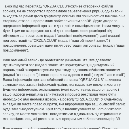
Також під час перегляду “QRZUA.CLUB”можливе створення файлів
cookies, які не стосуються програмного забезпечення phpBB, однак вони
виходять за рамки цього документу, оскільки він поширюється виключно на
сторінки, створені програмним забезпеченням phpBB. Друге джерело
одержання інформації про вас є дані, які ви нам відсилаєте. Ними можуть
бути, і цим не вичерпуються такі дані: повідомлення розміщені під
обліковим записом гостя (надалі “анонімні повідомлення”), дані вказані
при реєстрації на “QRZUA.CLUB” (надалі “ваш обліковий запис”) і
повідомлення, розміщені вами після реєстрації і авторизації (надалі “ваші
повідомлення”).
Ваш обліковий запис - це обов'язково унікальне ім'я, яке дозволяє
ідентифікувати вас (надалі “ваше ім'я користувача”), індивідуальний
пароль, який використовується для входу під вашим обліковим записом
(надалі “ваш пароль”) і власна реальна адреса e-mail (надалі “ваш e-mail”).
Ваша інформація про ваш обліковий запис на “QRZUA.CLUB” захищена
законами про захист інформації країни, яка надає нам послуги хостингу.
Будь-яка інформація, окрім вашого імені користувача, вашого паролю і
вашої адреси e-mail, яка запитується в процесі реєстрації може бути
необхідною або необов'язковою, на розсуд “QRZUA.CLUB”. У будь-якому
випадку, ви маєте право обирати, яка інформація про ваш обліковий запис
буде загальнодоступною. Крім того, в налаштуваннях вашого облікового
запису, ви маєте можливість погодитись чи відмовитись від отримання e-
mail повідомлень, які розсилаються програмним забезпеченням phpBB.
Ваш пароль надійно зашифровано (одностороннім хешем). Проте, не