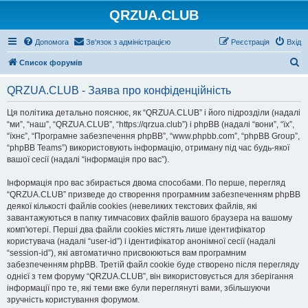
QRZUA.CLUB
Допомога
Зв'язок з адміністрацією
Реєстрація
Вхід
П
Список форумів
о
QRZUA.CLUB - Заява про конфіденційність
ш
у
Ця політика детально пояснює, як “QRZUA.CLUB” і його підрозділи (надалі
“ми”, “наш”, “QRZUA.CLUB”, “https://qrzua.club”) і phpBB (надалі “вони”, “їх”,
к
“їхнє”, “Програмне забезпечення phpBB”, “www.phpbb.com”, “phpBB Group”,
“phpBB Teams”) використовують інформацію, отриману під час будь-якої
вашої сесії (надалі “інформація про вас”).
Інформація про вас збирається двома способами. По перше, перегляд
“QRZUA.CLUB” призведе до створення програмним забезпеченням phpBB
деякої кількості файлів cookies (невеликих текстових файлів, які
завантажуються в папку тимчасових файлів вашого браузера на вашому
комп'ютері. Перші два файли cookies містять лише ідентифікатор
користувача (надалі “user-id”) і ідентифікатор анонімної сесії (надалі
“session-id”), які автоматично присвоюються вам програмним
забезпеченням phpBB. Третій файл cookie буде створено після перегляду
однієї з тем форуму “QRZUA.CLUB”, він використовується для зберігання
інформації про те, які теми вже були переглянуті вами, збільшуючи
зручність користування форумом.