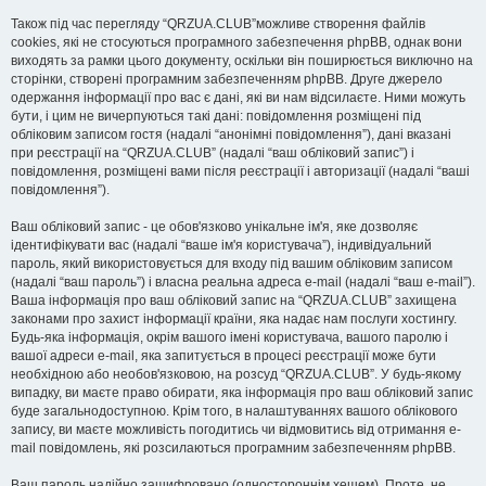
Також під час перегляду “QRZUA.CLUB”можливе створення файлів
cookies, які не стосуються програмного забезпечення phpBB, однак вони
виходять за рамки цього документу, оскільки він поширюється виключно на
сторінки, створені програмним забезпеченням phpBB. Друге джерело
одержання інформації про вас є дані, які ви нам відсилаєте. Ними можуть
бути, і цим не вичерпуються такі дані: повідомлення розміщені під
обліковим записом гостя (надалі “анонімні повідомлення”), дані вказані
при реєстрації на “QRZUA.CLUB” (надалі “ваш обліковий запис”) і
повідомлення, розміщені вами після реєстрації і авторизації (надалі “ваші
повідомлення”).
Ваш обліковий запис - це обов'язково унікальне ім'я, яке дозволяє
ідентифікувати вас (надалі “ваше ім'я користувача”), індивідуальний
пароль, який використовується для входу під вашим обліковим записом
(надалі “ваш пароль”) і власна реальна адреса e-mail (надалі “ваш e-mail”).
Ваша інформація про ваш обліковий запис на “QRZUA.CLUB” захищена
законами про захист інформації країни, яка надає нам послуги хостингу.
Будь-яка інформація, окрім вашого імені користувача, вашого паролю і
вашої адреси e-mail, яка запитується в процесі реєстрації може бути
необхідною або необов'язковою, на розсуд “QRZUA.CLUB”. У будь-якому
випадку, ви маєте право обирати, яка інформація про ваш обліковий запис
буде загальнодоступною. Крім того, в налаштуваннях вашого облікового
запису, ви маєте можливість погодитись чи відмовитись від отримання e-
mail повідомлень, які розсилаються програмним забезпеченням phpBB.
Ваш пароль надійно зашифровано (одностороннім хешем). Проте, не