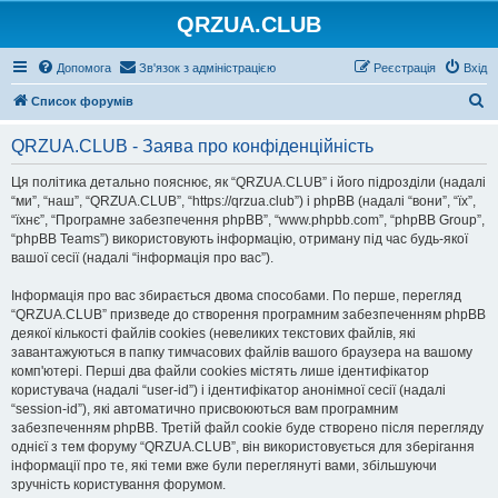
QRZUA.CLUB
Допомога
Зв'язок з адміністрацією
Реєстрація
Вхід
П
Список форумів
о
QRZUA.CLUB - Заява про конфіденційність
ш
у
Ця політика детально пояснює, як “QRZUA.CLUB” і його підрозділи (надалі
“ми”, “наш”, “QRZUA.CLUB”, “https://qrzua.club”) і phpBB (надалі “вони”, “їх”,
к
“їхнє”, “Програмне забезпечення phpBB”, “www.phpbb.com”, “phpBB Group”,
“phpBB Teams”) використовують інформацію, отриману під час будь-якої
вашої сесії (надалі “інформація про вас”).
Інформація про вас збирається двома способами. По перше, перегляд
“QRZUA.CLUB” призведе до створення програмним забезпеченням phpBB
деякої кількості файлів cookies (невеликих текстових файлів, які
завантажуються в папку тимчасових файлів вашого браузера на вашому
комп'ютері. Перші два файли cookies містять лише ідентифікатор
користувача (надалі “user-id”) і ідентифікатор анонімної сесії (надалі
“session-id”), які автоматично присвоюються вам програмним
забезпеченням phpBB. Третій файл cookie буде створено після перегляду
однієї з тем форуму “QRZUA.CLUB”, він використовується для зберігання
інформації про те, які теми вже були переглянуті вами, збільшуючи
зручність користування форумом.