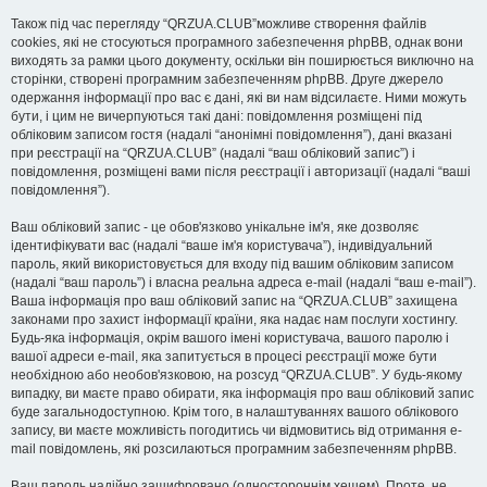
Також під час перегляду “QRZUA.CLUB”можливе створення файлів
cookies, які не стосуються програмного забезпечення phpBB, однак вони
виходять за рамки цього документу, оскільки він поширюється виключно на
сторінки, створені програмним забезпеченням phpBB. Друге джерело
одержання інформації про вас є дані, які ви нам відсилаєте. Ними можуть
бути, і цим не вичерпуються такі дані: повідомлення розміщені під
обліковим записом гостя (надалі “анонімні повідомлення”), дані вказані
при реєстрації на “QRZUA.CLUB” (надалі “ваш обліковий запис”) і
повідомлення, розміщені вами після реєстрації і авторизації (надалі “ваші
повідомлення”).
Ваш обліковий запис - це обов'язково унікальне ім'я, яке дозволяє
ідентифікувати вас (надалі “ваше ім'я користувача”), індивідуальний
пароль, який використовується для входу під вашим обліковим записом
(надалі “ваш пароль”) і власна реальна адреса e-mail (надалі “ваш e-mail”).
Ваша інформація про ваш обліковий запис на “QRZUA.CLUB” захищена
законами про захист інформації країни, яка надає нам послуги хостингу.
Будь-яка інформація, окрім вашого імені користувача, вашого паролю і
вашої адреси e-mail, яка запитується в процесі реєстрації може бути
необхідною або необов'язковою, на розсуд “QRZUA.CLUB”. У будь-якому
випадку, ви маєте право обирати, яка інформація про ваш обліковий запис
буде загальнодоступною. Крім того, в налаштуваннях вашого облікового
запису, ви маєте можливість погодитись чи відмовитись від отримання e-
mail повідомлень, які розсилаються програмним забезпеченням phpBB.
Ваш пароль надійно зашифровано (одностороннім хешем). Проте, не