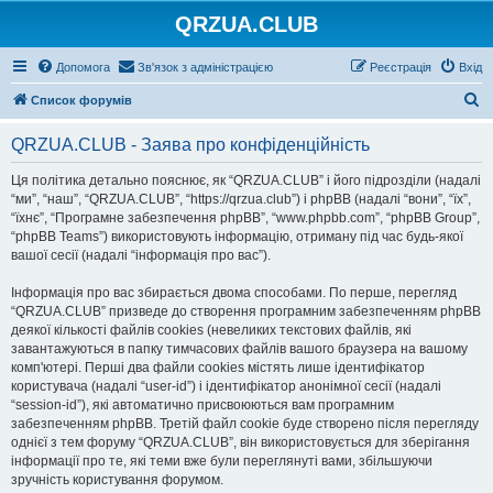
QRZUA.CLUB
Допомога
Зв'язок з адміністрацією
Реєстрація
Вхід
П
Список форумів
о
QRZUA.CLUB - Заява про конфіденційність
ш
у
Ця політика детально пояснює, як “QRZUA.CLUB” і його підрозділи (надалі
“ми”, “наш”, “QRZUA.CLUB”, “https://qrzua.club”) і phpBB (надалі “вони”, “їх”,
к
“їхнє”, “Програмне забезпечення phpBB”, “www.phpbb.com”, “phpBB Group”,
“phpBB Teams”) використовують інформацію, отриману під час будь-якої
вашої сесії (надалі “інформація про вас”).
Інформація про вас збирається двома способами. По перше, перегляд
“QRZUA.CLUB” призведе до створення програмним забезпеченням phpBB
деякої кількості файлів cookies (невеликих текстових файлів, які
завантажуються в папку тимчасових файлів вашого браузера на вашому
комп'ютері. Перші два файли cookies містять лише ідентифікатор
користувача (надалі “user-id”) і ідентифікатор анонімної сесії (надалі
“session-id”), які автоматично присвоюються вам програмним
забезпеченням phpBB. Третій файл cookie буде створено після перегляду
однієї з тем форуму “QRZUA.CLUB”, він використовується для зберігання
інформації про те, які теми вже були переглянуті вами, збільшуючи
зручність користування форумом.