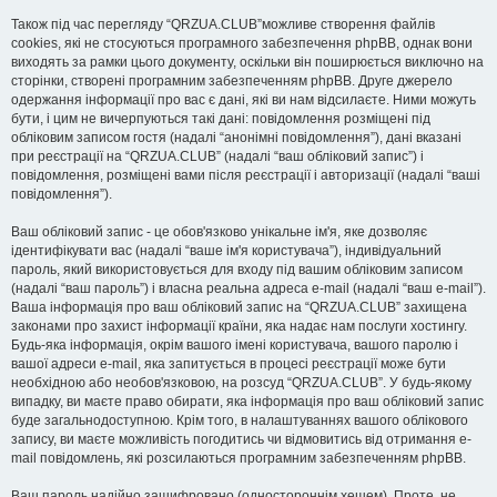
Також під час перегляду “QRZUA.CLUB”можливе створення файлів
cookies, які не стосуються програмного забезпечення phpBB, однак вони
виходять за рамки цього документу, оскільки він поширюється виключно на
сторінки, створені програмним забезпеченням phpBB. Друге джерело
одержання інформації про вас є дані, які ви нам відсилаєте. Ними можуть
бути, і цим не вичерпуються такі дані: повідомлення розміщені під
обліковим записом гостя (надалі “анонімні повідомлення”), дані вказані
при реєстрації на “QRZUA.CLUB” (надалі “ваш обліковий запис”) і
повідомлення, розміщені вами після реєстрації і авторизації (надалі “ваші
повідомлення”).
Ваш обліковий запис - це обов'язково унікальне ім'я, яке дозволяє
ідентифікувати вас (надалі “ваше ім'я користувача”), індивідуальний
пароль, який використовується для входу під вашим обліковим записом
(надалі “ваш пароль”) і власна реальна адреса e-mail (надалі “ваш e-mail”).
Ваша інформація про ваш обліковий запис на “QRZUA.CLUB” захищена
законами про захист інформації країни, яка надає нам послуги хостингу.
Будь-яка інформація, окрім вашого імені користувача, вашого паролю і
вашої адреси e-mail, яка запитується в процесі реєстрації може бути
необхідною або необов'язковою, на розсуд “QRZUA.CLUB”. У будь-якому
випадку, ви маєте право обирати, яка інформація про ваш обліковий запис
буде загальнодоступною. Крім того, в налаштуваннях вашого облікового
запису, ви маєте можливість погодитись чи відмовитись від отримання e-
mail повідомлень, які розсилаються програмним забезпеченням phpBB.
Ваш пароль надійно зашифровано (одностороннім хешем). Проте, не