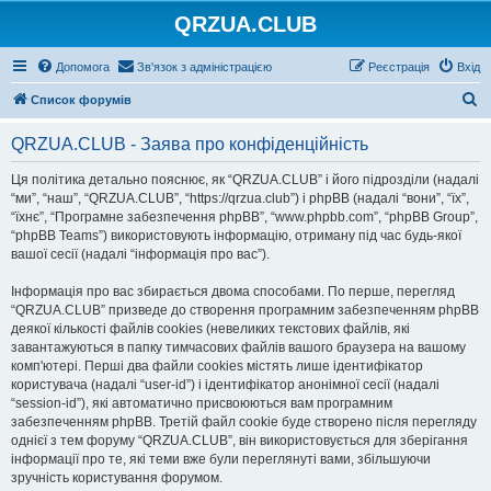
QRZUA.CLUB
Допомога
Зв'язок з адміністрацією
Реєстрація
Вхід
П
Список форумів
о
QRZUA.CLUB - Заява про конфіденційність
ш
у
Ця політика детально пояснює, як “QRZUA.CLUB” і його підрозділи (надалі
“ми”, “наш”, “QRZUA.CLUB”, “https://qrzua.club”) і phpBB (надалі “вони”, “їх”,
к
“їхнє”, “Програмне забезпечення phpBB”, “www.phpbb.com”, “phpBB Group”,
“phpBB Teams”) використовують інформацію, отриману під час будь-якої
вашої сесії (надалі “інформація про вас”).
Інформація про вас збирається двома способами. По перше, перегляд
“QRZUA.CLUB” призведе до створення програмним забезпеченням phpBB
деякої кількості файлів cookies (невеликих текстових файлів, які
завантажуються в папку тимчасових файлів вашого браузера на вашому
комп'ютері. Перші два файли cookies містять лише ідентифікатор
користувача (надалі “user-id”) і ідентифікатор анонімної сесії (надалі
“session-id”), які автоматично присвоюються вам програмним
забезпеченням phpBB. Третій файл cookie буде створено після перегляду
однієї з тем форуму “QRZUA.CLUB”, він використовується для зберігання
інформації про те, які теми вже були переглянуті вами, збільшуючи
зручність користування форумом.