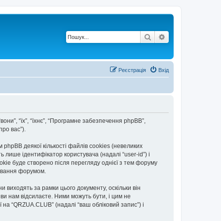
Пошук
Розширений по
Реєстрація
Вхід
вони”, “їх”, “їхнє”, “Програмне забезпечення phpBB”,
ро вас”).
hpBB деякої кількості файлів cookies (невеликих
 лише ідентифікатор користувача (надалі “user-id”) і
okie буде створено після перегляду однієї з тем форуму
тування форумом.
 виходять за рамки цього документу, оскільки він
и нам відсилаєте. Ними можуть бути, і цим не
ї на “QRZUA.CLUB” (надалі “ваш обліковий запис”) і