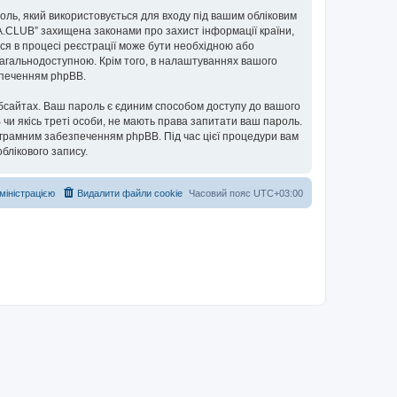
ароль, який використовується для входу під вашим обліковим
UA.CLUB” захищена законами про захист інформації країни,
ься в процесі реєстрації може бути необхідною або
загальнодоступною. Крім того, в налаштуваннях вашого
езпеченням phpBB.
бсайтах. Ваш пароль є єдиним способом доступу до вашого
 чи якісь треті особи, не мають права запитати ваш пароль.
ограмним забезпеченням phpBB. Під час цієї процедури вам
блікового запису.
дміністрацією
Видалити файли cookie
Часовий пояс
UTC+03:00