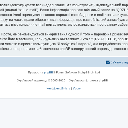
озволяє ідентифікувати вас (надалі “ваше ім'я користувача”), індивідуальний п
ail (надалі “ваш e-mail”). Ваша інформація про ваш обліковий запис на “QRZ
 вашого імені користувача, вашого паролю і вашої адреси e-mail, яка запитуєт
адку, ви маєте право обирати, яка інформація про ваш обліковий запис буде 
мовитись від отримання e-mail повідомлень, які розсилаються програмним заб
роте, не рекомендується використання одного й того ж паролю на різних ве
айте його в таємниці, і при будь-яких обставинах ніхто з “QRZUA.CLUB”, phpBB
 ви можете скористатись функцією “Я забув свій пароль”, яка передбачена пр
, після чого програмне забезпечення phpBB згенерує новий пароль до вашого о
Зв'язок з а
Працює на
phpBB
® Forum Software © phpBB Limited
Український переклад © 2005-2020
Українська підтримка phpBB
Конфіденційність
|
Умови