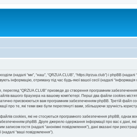
діли (надалі “ми”, “наш”, “QRZUA.CLUB”, “https://qrzua.club”) і phpBB (надалі “
ють інформацію, отриману під час будь-якої вашої сесії (надалі “інформація п
, перегляд “QRZUA.CLUB” призведе до створення програмним забезпеченням p
айлів вашого браузера на вашому комп'ютері. Перші два файли cookies містять
автоматично присвоюються вам програмним забезпеченням phpBB. Третій файл co
ації про те, які теми вже були переглянуті вами, збільшуючи зручність корис
йлів cookies, які не стосуються програмного забезпечення phpBB, однак вони
безпеченням phpBB. Друге джерело одержання інформації про вас є дані, які в
им записом гостя (надалі “анонімні повідомлення”), дані вказані при реєстраці
ї (надалі “ваші повідомлення”).