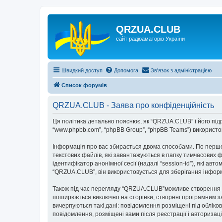
QRZUA.CLUB
сайт радіоаматорів України
Швидкий доступ
Допомога
Зв'язок з адміністрацією
Список форумів
QRZUA.CLUB - Заява про конфіденційність
Ця політика детально пояснює, як “QRZUA.CLUB” і його підроз
“www.phpbb.com”, “phpBB Group”, “phpBB Teams”) використову
Інформація про вас збирається двома способами. По перше
текстових файлів, які завантажуються в папку тимчасових ф
ідентифікатор анонімної сесії (надалі “session-id”), які 
“QRZUA.CLUB”, він використовується для зберігання інформ
Також під час перегляду “QRZUA.CLUB”можливе створення фа
поширюється виключно на сторінки, створені програмним за
вичерпуються такі дані: повідомлення розміщені під обліков
повідомлення, розміщені вами після реєстрації і авторизаці