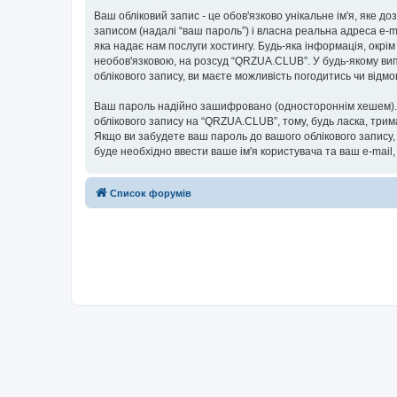
Ваш обліковий запис - це обов'язково унікальне ім'я, яке д
записом (надалі “ваш пароль”) і власна реальна адреса e-m
яка надає нам послуги хостингу. Будь-яка інформація, окрім
необов'язковою, на розсуд “QRZUA.CLUB”. У будь-якому вип
облікового запису, ви маєте можливість погодитись чи від
Ваш пароль надійно зашифровано (одностороннім хешем). П
облікового запису на “QRZUA.CLUB”, тому, будь ласка, трим
Якщо ви забудете ваш пароль до вашого облікового запису,
буде необхідно ввести ваше ім'я користувача та ваш e-mail
Список форумів