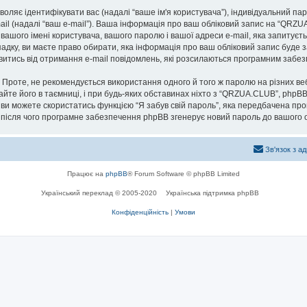
озволяє ідентифікувати вас (надалі “ваше ім'я користувача”), індивідуальний п
ail (надалі “ваш e-mail”). Ваша інформація про ваш обліковий запис на “QRZ
 вашого імені користувача, вашого паролю і вашої адреси e-mail, яка запитуєт
адку, ви маєте право обирати, яка інформація про ваш обліковий запис буде 
мовитись від отримання e-mail повідомлень, які розсилаються програмним заб
роте, не рекомендується використання одного й того ж паролю на різних ве
айте його в таємниці, і при будь-яких обставинах ніхто з “QRZUA.CLUB”, phpBB
 ви можете скористатись функцією “Я забув свій пароль”, яка передбачена пр
, після чого програмне забезпечення phpBB згенерує новий пароль до вашого о
Зв'язок з а
Працює на
phpBB
® Forum Software © phpBB Limited
Український переклад © 2005-2020
Українська підтримка phpBB
Конфіденційність
|
Умови