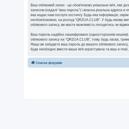
Ваш обліковий запис - це обов'язково унікальне ім'я, яке д
записом (надалі “ваш пароль”) і власна реальна адреса e-m
яка надає нам послуги хостингу. Будь-яка інформація, окрім
необов'язковою, на розсуд “QRZUA.CLUB”. У будь-якому вип
облікового запису, ви маєте можливість погодитись чи від
Ваш пароль надійно зашифровано (одностороннім хешем). П
облікового запису на “QRZUA.CLUB”, тому, будь ласка, трим
Якщо ви забудете ваш пароль до вашого облікового запису,
буде необхідно ввести ваше ім'я користувача та ваш e-mail
Список форумів