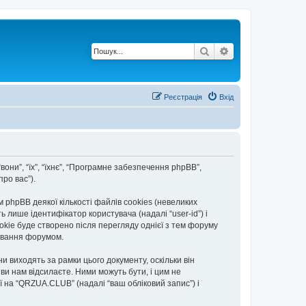
Пошук
Розширений по
Реєстрація
Вхід
вони”, “їх”, “їхнє”, “Програмне забезпечення phpBB”,
ро вас”).
hpBB деякої кількості файлів cookies (невеликих
 лише ідентифікатор користувача (надалі “user-id”) і
okie буде створено після перегляду однієї з тем форуму
тування форумом.
 виходять за рамки цього документу, оскільки він
и нам відсилаєте. Ними можуть бути, і цим не
ї на “QRZUA.CLUB” (надалі “ваш обліковий запис”) і