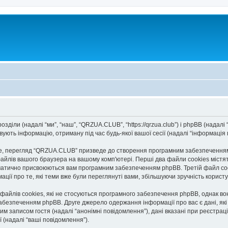
діли (надалі “ми”, “наш”, “QRZUA.CLUB”, “https://qrzua.club”) і phpBB (надалі “
ють інформацію, отриману під час будь-якої вашої сесії (надалі “інформація п
, перегляд “QRZUA.CLUB” призведе до створення програмним забезпеченням p
айлів вашого браузера на вашому комп'ютері. Перші два файли cookies містять
автоматично присвоюються вам програмним забезпеченням phpBB. Третій файл co
ації про те, які теми вже були переглянуті вами, збільшуючи зручність корис
йлів cookies, які не стосуються програмного забезпечення phpBB, однак вони
безпеченням phpBB. Друге джерело одержання інформації про вас є дані, які в
им записом гостя (надалі “анонімні повідомлення”), дані вказані при реєстраці
ї (надалі “ваші повідомлення”).