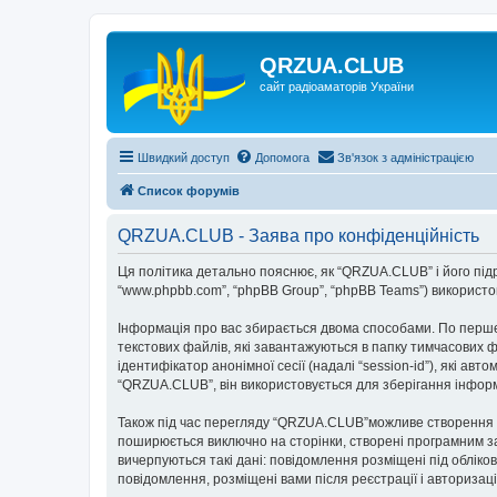
QRZUA.CLUB
сайт радіоаматорів України
Швидкий доступ
Допомога
Зв'язок з адміністрацією
Список форумів
QRZUA.CLUB - Заява про конфіденційність
Ця політика детально пояснює, як “QRZUA.CLUB” і його підроз
“www.phpbb.com”, “phpBB Group”, “phpBB Teams”) використову
Інформація про вас збирається двома способами. По перше
текстових файлів, які завантажуються в папку тимчасових ф
ідентифікатор анонімної сесії (надалі “session-id”), які 
“QRZUA.CLUB”, він використовується для зберігання інформ
Також під час перегляду “QRZUA.CLUB”можливе створення фа
поширюється виключно на сторінки, створені програмним за
вичерпуються такі дані: повідомлення розміщені під обліков
повідомлення, розміщені вами після реєстрації і авторизаці