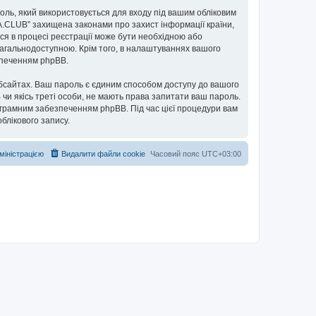
ароль, який використовується для входу під вашим обліковим
UA.CLUB” захищена законами про захист інформації країни,
ься в процесі реєстрації може бути необхідною або
загальнодоступною. Крім того, в налаштуваннях вашого
езпеченням phpBB.
бсайтах. Ваш пароль є єдиним способом доступу до вашого
 чи якісь треті особи, не мають права запитати ваш пароль.
ограмним забезпеченням phpBB. Під час цієї процедури вам
блікового запису.
дміністрацією
Видалити файли cookie
Часовий пояс
UTC+03:00