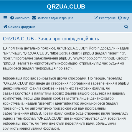
QRZUA.CLUB
Допомога
Зв'язок з адміністрацією
Реєстрація
Вхід
П
Список форумів
о
QRZUA.CLUB - Заява про конфіденційність
ш
у
Ця політика детально пояснює, як “QRZUA.CLUB” і його підрозділи (надалі
“ми”, “наш”, “QRZUA.CLUB”, “https://qrzua.club”) і phpBB (надалі “вони”, “їх”,
к
“їхнє”, “Програмне забезпечення phpBB”, “www.phpbb.com”, “phpBB Group”,
“phpBB Teams”) використовують інформацію, отриману під час будь-якої
вашої сесії (надалі “інформація про вас”).
Інформація про вас збирається двома способами. По перше, перегляд
“QRZUA.CLUB” призведе до створення програмним забезпеченням phpBB
деякої кількості файлів cookies (невеликих текстових файлів, які
завантажуються в папку тимчасових файлів вашого браузера на вашому
комп'ютері. Перші два файли cookies містять лише ідентифікатор
користувача (надалі “user-id”) і ідентифікатор анонімної сесії (надалі
“session-id”), які автоматично присвоюються вам програмним
забезпеченням phpBB. Третій файл cookie буде створено після перегляду
однієї з тем форуму “QRZUA.CLUB”, він використовується для зберігання
інформації про те, які теми вже були переглянуті вами, збільшуючи
зручність користування форумом.