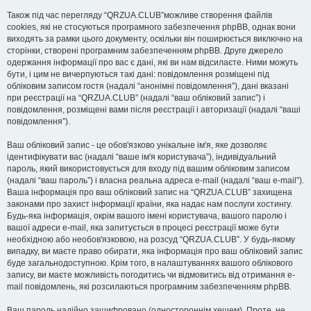
Також під час перегляду “QRZUA.CLUB”можливе створення файлів
cookies, які не стосуються програмного забезпечення phpBB, однак вони
виходять за рамки цього документу, оскільки він поширюється виключно на
сторінки, створені програмним забезпеченням phpBB. Друге джерело
одержання інформації про вас є дані, які ви нам відсилаєте. Ними можуть
бути, і цим не вичерпуються такі дані: повідомлення розміщені під
обліковим записом гостя (надалі “анонімні повідомлення”), дані вказані
при реєстрації на “QRZUA.CLUB” (надалі “ваш обліковий запис”) і
повідомлення, розміщені вами після реєстрації і авторизації (надалі “ваші
повідомлення”).
Ваш обліковий запис - це обов'язково унікальне ім'я, яке дозволяє
ідентифікувати вас (надалі “ваше ім'я користувача”), індивідуальний
пароль, який використовується для входу під вашим обліковим записом
(надалі “ваш пароль”) і власна реальна адреса e-mail (надалі “ваш e-mail”).
Ваша інформація про ваш обліковий запис на “QRZUA.CLUB” захищена
законами про захист інформації країни, яка надає нам послуги хостингу.
Будь-яка інформація, окрім вашого імені користувача, вашого паролю і
вашої адреси e-mail, яка запитується в процесі реєстрації може бути
необхідною або необов'язковою, на розсуд “QRZUA.CLUB”. У будь-якому
випадку, ви маєте право обирати, яка інформація про ваш обліковий запис
буде загальнодоступною. Крім того, в налаштуваннях вашого облікового
запису, ви маєте можливість погодитись чи відмовитись від отримання e-
mail повідомлень, які розсилаються програмним забезпеченням phpBB.
Ваш пароль надійно зашифровано (одностороннім хешем). Проте, не