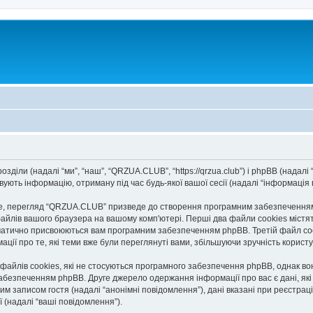
діли (надалі “ми”, “наш”, “QRZUA.CLUB”, “https://qrzua.club”) і phpBB (надалі “
ють інформацію, отриману під час будь-якої вашої сесії (надалі “інформація п
, перегляд “QRZUA.CLUB” призведе до створення програмним забезпеченням p
айлів вашого браузера на вашому комп'ютері. Перші два файли cookies містять
автоматично присвоюються вам програмним забезпеченням phpBB. Третій файл co
ації про те, які теми вже були переглянуті вами, збільшуючи зручність корис
йлів cookies, які не стосуються програмного забезпечення phpBB, однак вони
безпеченням phpBB. Друге джерело одержання інформації про вас є дані, які в
им записом гостя (надалі “анонімні повідомлення”), дані вказані при реєстраці
ї (надалі “ваші повідомлення”).