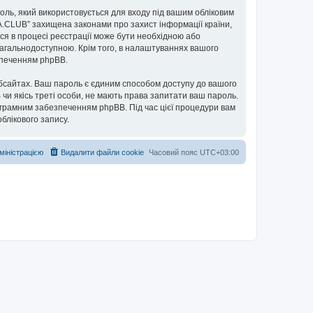
ароль, який використовується для входу під вашим обліковим
UA.CLUB” захищена законами про захист інформації країни,
ься в процесі реєстрації може бути необхідною або
загальнодоступною. Крім того, в налаштуваннях вашого
езпеченням phpBB.
бсайтах. Ваш пароль є єдиним способом доступу до вашого
 чи якісь треті особи, не мають права запитати ваш пароль.
ограмним забезпеченням phpBB. Під час цієї процедури вам
блікового запису.
дміністрацією
Видалити файли cookie
Часовий пояс
UTC+03:00