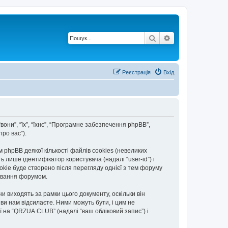
Пошук
Розширений по
Реєстрація
Вхід
вони”, “їх”, “їхнє”, “Програмне забезпечення phpBB”,
ро вас”).
hpBB деякої кількості файлів cookies (невеликих
 лише ідентифікатор користувача (надалі “user-id”) і
okie буде створено після перегляду однієї з тем форуму
тування форумом.
 виходять за рамки цього документу, оскільки він
и нам відсилаєте. Ними можуть бути, і цим не
ї на “QRZUA.CLUB” (надалі “ваш обліковий запис”) і