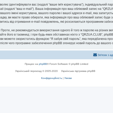
озволяє ідентифікувати вас (надалі “ваше ім'я користувача”), індивідуальний п
ail (надалі “ваш e-mail”). Ваша інформація про ваш обліковий запис на “QRZ
 вашого імені користувача, вашого паролю і вашої адреси e-mail, яка запитуєт
адку, ви маєте право обирати, яка інформація про ваш обліковий запис буде 
мовитись від отримання e-mail повідомлень, які розсилаються програмним заб
роте, не рекомендується використання одного й того ж паролю на різних ве
айте його в таємниці, і при будь-яких обставинах ніхто з “QRZUA.CLUB”, phpBB
 ви можете скористатись функцією “Я забув свій пароль”, яка передбачена пр
, після чого програмне забезпечення phpBB згенерує новий пароль до вашого о
Зв'язок з а
Працює на
phpBB
® Forum Software © phpBB Limited
Український переклад © 2005-2020
Українська підтримка phpBB
Конфіденційність
|
Умови