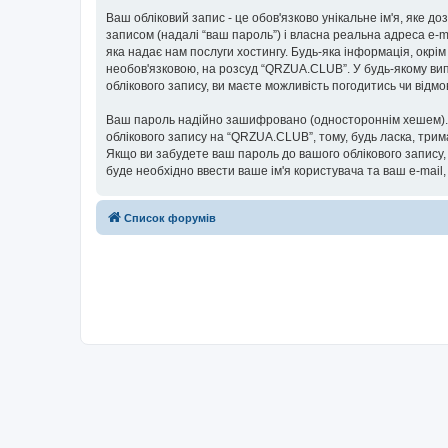
Ваш обліковий запис - це обов'язково унікальне ім'я, яке д
записом (надалі “ваш пароль”) і власна реальна адреса e-m
яка надає нам послуги хостингу. Будь-яка інформація, окрім
необов'язковою, на розсуд “QRZUA.CLUB”. У будь-якому вип
облікового запису, ви маєте можливість погодитись чи від
Ваш пароль надійно зашифровано (одностороннім хешем). П
облікового запису на “QRZUA.CLUB”, тому, будь ласка, трим
Якщо ви забудете ваш пароль до вашого облікового запису,
буде необхідно ввести ваше ім'я користувача та ваш e-mail
Список форумів