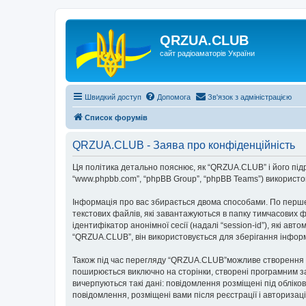
QRZUA.CLUB
сайт радіоаматорів України
Швидкий доступ
Допомога
Зв'язок з адміністрацією
Список форумів
QRZUA.CLUB - Заява про конфіденційність
Ця політика детально пояснює, як “QRZUA.CLUB” і його підроз
“www.phpbb.com”, “phpBB Group”, “phpBB Teams”) використову
Інформація про вас збирається двома способами. По перше
текстових файлів, які завантажуються в папку тимчасових ф
ідентифікатор анонімної сесії (надалі “session-id”), які 
“QRZUA.CLUB”, він використовується для зберігання інформ
Також під час перегляду “QRZUA.CLUB”можливе створення фа
поширюється виключно на сторінки, створені програмним за
вичерпуються такі дані: повідомлення розміщені під обліков
повідомлення, розміщені вами після реєстрації і авторизаці