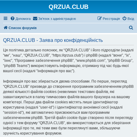
QRZUA.CLUB
Допомога
Зв'язок з адміністрацією
Реєстрація
Вхід
П
Список форумів
о
QRZUA.CLUB - Заява про конфіденційність
ш
у
Ця політика детально пояснює, як “QRZUA.CLUB” і його підрозділи (надалі
“ми”, “наш”, “QRZUA.CLUB”, “https://qrzua.club”) і phpBB (надалі “вони”, “їх”,
к
“їхнє”, “Програмне забезпечення phpBB”, “www.phpbb.com”, “phpBB Group”,
“phpBB Teams”) використовують інформацію, отриману під час будь-якої
вашої сесії (надалі “інформація про вас”).
Інформація про вас збирається двома способами. По перше, перегляд
“QRZUA.CLUB” призведе до створення програмним забезпеченням phpBB
деякої кількості файлів cookies (невеликих текстових файлів, які
завантажуються в папку тимчасових файлів вашого браузера на вашому
комп'ютері. Перші два файли cookies містять лише ідентифікатор
користувача (надалі “user-id”) і ідентифікатор анонімної сесії (надалі
“session-id”), які автоматично присвоюються вам програмним
забезпеченням phpBB. Третій файл cookie буде створено після перегляду
однієї з тем форуму “QRZUA.CLUB”, він використовується для зберігання
інформації про те, які теми вже були переглянуті вами, збільшуючи
зручність користування форумом.