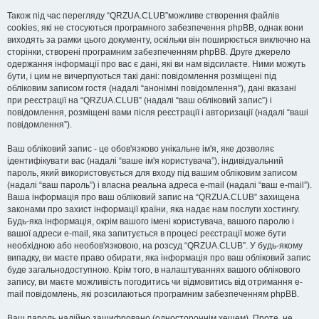
Також під час перегляду “QRZUA.CLUB”можливе створення файлів
cookies, які не стосуються програмного забезпечення phpBB, однак вони
виходять за рамки цього документу, оскільки він поширюється виключно на
сторінки, створені програмним забезпеченням phpBB. Друге джерело
одержання інформації про вас є дані, які ви нам відсилаєте. Ними можуть
бути, і цим не вичерпуються такі дані: повідомлення розміщені під
обліковим записом гостя (надалі “анонімні повідомлення”), дані вказані
при реєстрації на “QRZUA.CLUB” (надалі “ваш обліковий запис”) і
повідомлення, розміщені вами після реєстрації і авторизації (надалі “ваші
повідомлення”).
Ваш обліковий запис - це обов'язково унікальне ім'я, яке дозволяє
ідентифікувати вас (надалі “ваше ім'я користувача”), індивідуальний
пароль, який використовується для входу під вашим обліковим записом
(надалі “ваш пароль”) і власна реальна адреса e-mail (надалі “ваш e-mail”).
Ваша інформація про ваш обліковий запис на “QRZUA.CLUB” захищена
законами про захист інформації країни, яка надає нам послуги хостингу.
Будь-яка інформація, окрім вашого імені користувача, вашого паролю і
вашої адреси e-mail, яка запитується в процесі реєстрації може бути
необхідною або необов'язковою, на розсуд “QRZUA.CLUB”. У будь-якому
випадку, ви маєте право обирати, яка інформація про ваш обліковий запис
буде загальнодоступною. Крім того, в налаштуваннях вашого облікового
запису, ви маєте можливість погодитись чи відмовитись від отримання e-
mail повідомлень, які розсилаються програмним забезпеченням phpBB.
Ваш пароль надійно зашифровано (одностороннім хешем). Проте, не