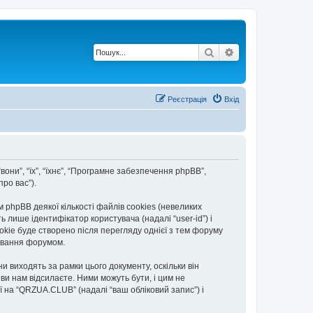
Пошук
Розширений по
Реєстрація
Вхід
вони”, “їх”, “їхнє”, “Програмне забезпечення phpBB”,
ро вас”).
hpBB деякої кількості файлів cookies (невеликих
 лише ідентифікатор користувача (надалі “user-id”) і
okie буде створено після перегляду однієї з тем форуму
тування форумом.
 виходять за рамки цього документу, оскільки він
и нам відсилаєте. Ними можуть бути, і цим не
ї на “QRZUA.CLUB” (надалі “ваш обліковий запис”) і