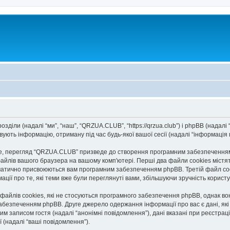
діли (надалі “ми”, “наш”, “QRZUA.CLUB”, “https://qrzua.club”) і phpBB (надалі “
ють інформацію, отриману під час будь-якої вашої сесії (надалі “інформація п
, перегляд “QRZUA.CLUB” призведе до створення програмним забезпеченням p
айлів вашого браузера на вашому комп'ютері. Перші два файли cookies містять
автоматично присвоюються вам програмним забезпеченням phpBB. Третій файл co
ації про те, які теми вже були переглянуті вами, збільшуючи зручність корис
йлів cookies, які не стосуються програмного забезпечення phpBB, однак вони
безпеченням phpBB. Друге джерело одержання інформації про вас є дані, які в
им записом гостя (надалі “анонімні повідомлення”), дані вказані при реєстраці
ї (надалі “ваші повідомлення”).