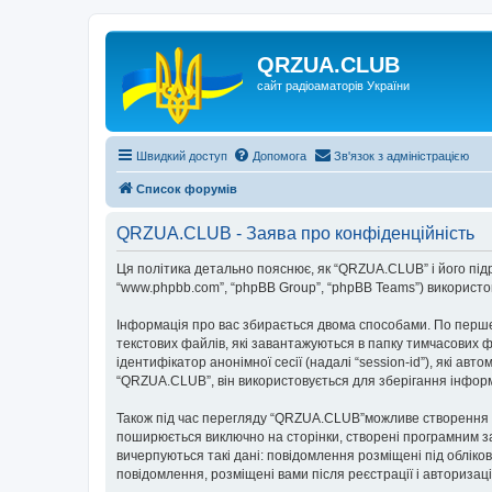
QRZUA.CLUB
сайт радіоаматорів України
Швидкий доступ
Допомога
Зв'язок з адміністрацією
Список форумів
QRZUA.CLUB - Заява про конфіденційність
Ця політика детально пояснює, як “QRZUA.CLUB” і його підроз
“www.phpbb.com”, “phpBB Group”, “phpBB Teams”) використову
Інформація про вас збирається двома способами. По перше
текстових файлів, які завантажуються в папку тимчасових ф
ідентифікатор анонімної сесії (надалі “session-id”), які 
“QRZUA.CLUB”, він використовується для зберігання інформ
Також під час перегляду “QRZUA.CLUB”можливе створення фа
поширюється виключно на сторінки, створені програмним за
вичерпуються такі дані: повідомлення розміщені під обліков
повідомлення, розміщені вами після реєстрації і авторизаці