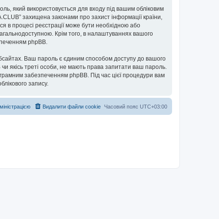
ароль, який використовується для входу під вашим обліковим
UA.CLUB” захищена законами про захист інформації країни,
ься в процесі реєстрації може бути необхідною або
загальнодоступною. Крім того, в налаштуваннях вашого
езпеченням phpBB.
бсайтах. Ваш пароль є єдиним способом доступу до вашого
 чи якісь треті особи, не мають права запитати ваш пароль.
ограмним забезпеченням phpBB. Під час цієї процедури вам
блікового запису.
дміністрацією
Видалити файли cookie
Часовий пояс
UTC+03:00