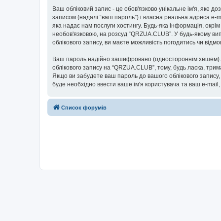
Ваш обліковий запис - це обов'язково унікальне ім'я, яке д
записом (надалі “ваш пароль”) і власна реальна адреса e-m
яка надає нам послуги хостингу. Будь-яка інформація, окрім
необов'язковою, на розсуд “QRZUA.CLUB”. У будь-якому вип
облікового запису, ви маєте можливість погодитись чи від
Ваш пароль надійно зашифровано (одностороннім хешем). П
облікового запису на “QRZUA.CLUB”, тому, будь ласка, трим
Якщо ви забудете ваш пароль до вашого облікового запису,
буде необхідно ввести ваше ім'я користувача та ваш e-mail
Список форумів