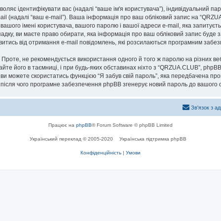
озволяє ідентифікувати вас (надалі “ваше ім'я користувача”), індивідуальний п
ail (надалі “ваш e-mail”). Ваша інформація про ваш обліковий запис на “QRZ
 вашого імені користувача, вашого паролю і вашої адреси e-mail, яка запитуєт
адку, ви маєте право обирати, яка інформація про ваш обліковий запис буде 
мовитись від отримання e-mail повідомлень, які розсилаються програмним заб
роте, не рекомендується використання одного й того ж паролю на різних ве
айте його в таємниці, і при будь-яких обставинах ніхто з “QRZUA.CLUB”, phpBB
 ви можете скористатись функцією “Я забув свій пароль”, яка передбачена пр
, після чого програмне забезпечення phpBB згенерує новий пароль до вашого о
Зв'язок з а
Працює на
phpBB
® Forum Software © phpBB Limited
Український переклад © 2005-2020
Українська підтримка phpBB
Конфіденційність
|
Умови