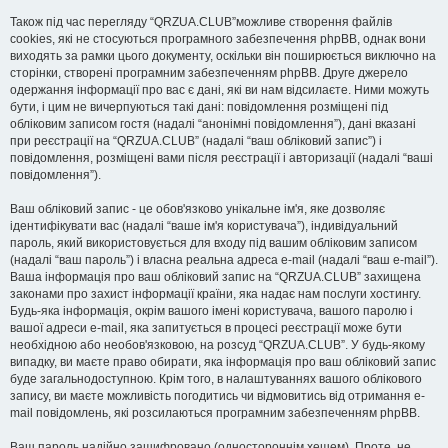
Також під час перегляду “QRZUA.CLUB”можливе створення файлів
cookies, які не стосуються програмного забезпечення phpBB, однак вони
виходять за рамки цього документу, оскільки він поширюється виключно на
сторінки, створені програмним забезпеченням phpBB. Друге джерело
одержання інформації про вас є дані, які ви нам відсилаєте. Ними можуть
бути, і цим не вичерпуються такі дані: повідомлення розміщені під
обліковим записом гостя (надалі “анонімні повідомлення”), дані вказані
при реєстрації на “QRZUA.CLUB” (надалі “ваш обліковий запис”) і
повідомлення, розміщені вами після реєстрації і авторизації (надалі “ваші
повідомлення”).
Ваш обліковий запис - це обов'язково унікальне ім'я, яке дозволяє
ідентифікувати вас (надалі “ваше ім'я користувача”), індивідуальний
пароль, який використовується для входу під вашим обліковим записом
(надалі “ваш пароль”) і власна реальна адреса e-mail (надалі “ваш e-mail”).
Ваша інформація про ваш обліковий запис на “QRZUA.CLUB” захищена
законами про захист інформації країни, яка надає нам послуги хостингу.
Будь-яка інформація, окрім вашого імені користувача, вашого паролю і
вашої адреси e-mail, яка запитується в процесі реєстрації може бути
необхідною або необов'язковою, на розсуд “QRZUA.CLUB”. У будь-якому
випадку, ви маєте право обирати, яка інформація про ваш обліковий запис
буде загальнодоступною. Крім того, в налаштуваннях вашого облікового
запису, ви маєте можливість погодитись чи відмовитись від отримання e-
mail повідомлень, які розсилаються програмним забезпеченням phpBB.
Ваш пароль надійно зашифровано (одностороннім хешем). Проте, не