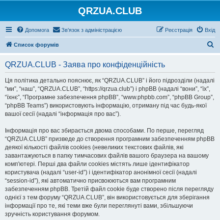
QRZUA.CLUB
Допомога
Зв'язок з адміністрацією
Реєстрація
Вхід
П
Список форумів
о
QRZUA.CLUB - Заява про конфіденційність
ш
у
Ця політика детально пояснює, як “QRZUA.CLUB” і його підрозділи (надалі
“ми”, “наш”, “QRZUA.CLUB”, “https://qrzua.club”) і phpBB (надалі “вони”, “їх”,
к
“їхнє”, “Програмне забезпечення phpBB”, “www.phpbb.com”, “phpBB Group”,
“phpBB Teams”) використовують інформацію, отриману під час будь-якої
вашої сесії (надалі “інформація про вас”).
Інформація про вас збирається двома способами. По перше, перегляд
“QRZUA.CLUB” призведе до створення програмним забезпеченням phpBB
деякої кількості файлів cookies (невеликих текстових файлів, які
завантажуються в папку тимчасових файлів вашого браузера на вашому
комп'ютері. Перші два файли cookies містять лише ідентифікатор
користувача (надалі “user-id”) і ідентифікатор анонімної сесії (надалі
“session-id”), які автоматично присвоюються вам програмним
забезпеченням phpBB. Третій файл cookie буде створено після перегляду
однієї з тем форуму “QRZUA.CLUB”, він використовується для зберігання
інформації про те, які теми вже були переглянуті вами, збільшуючи
зручність користування форумом.