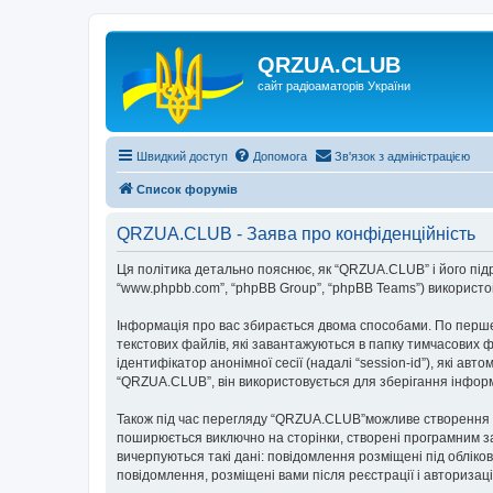
QRZUA.CLUB
сайт радіоаматорів України
Швидкий доступ
Допомога
Зв'язок з адміністрацією
Список форумів
QRZUA.CLUB - Заява про конфіденційність
Ця політика детально пояснює, як “QRZUA.CLUB” і його підроз
“www.phpbb.com”, “phpBB Group”, “phpBB Teams”) використову
Інформація про вас збирається двома способами. По перше
текстових файлів, які завантажуються в папку тимчасових ф
ідентифікатор анонімної сесії (надалі “session-id”), які 
“QRZUA.CLUB”, він використовується для зберігання інформ
Також під час перегляду “QRZUA.CLUB”можливе створення фа
поширюється виключно на сторінки, створені програмним за
вичерпуються такі дані: повідомлення розміщені під обліков
повідомлення, розміщені вами після реєстрації і авторизаці