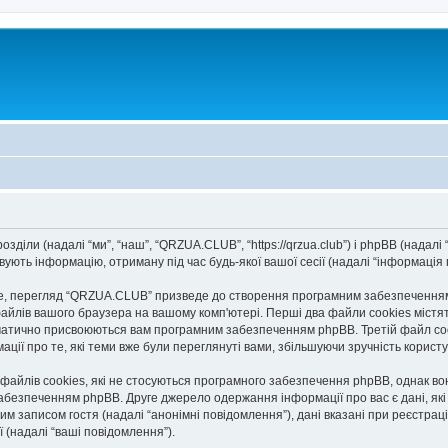
діли (надалі “ми”, “наш”, “QRZUA.CLUB”, “https://qrzua.club”) і phpBB (надалі “
ють інформацію, отриману під час будь-якої вашої сесії (надалі “інформація п
, перегляд “QRZUA.CLUB” призведе до створення програмним забезпеченням p
айлів вашого браузера на вашому комп'ютері. Перші два файли cookies містять
автоматично присвоюються вам програмним забезпеченням phpBB. Третій файл co
ації про те, які теми вже були переглянуті вами, збільшуючи зручність корис
йлів cookies, які не стосуються програмного забезпечення phpBB, однак вони
безпеченням phpBB. Друге джерело одержання інформації про вас є дані, які в
им записом гостя (надалі “анонімні повідомлення”), дані вказані при реєстраці
ї (надалі “ваші повідомлення”).