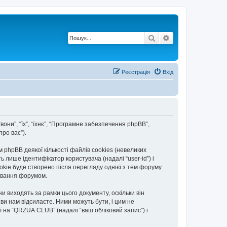
Пошук
Розширений по
Реєстрація
Вхід
вони”, “їх”, “їхнє”, “Програмне забезпечення phpBB”,
ро вас”).
hpBB деякої кількості файлів cookies (невеликих
 лише ідентифікатор користувача (надалі “user-id”) і
okie буде створено після перегляду однієї з тем форуму
тування форумом.
 виходять за рамки цього документу, оскільки він
и нам відсилаєте. Ними можуть бути, і цим не
ї на “QRZUA.CLUB” (надалі “ваш обліковий запис”) і