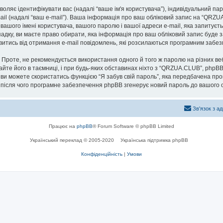
озволяє ідентифікувати вас (надалі “ваше ім'я користувача”), індивідуальний п
ail (надалі “ваш e-mail”). Ваша інформація про ваш обліковий запис на “QRZ
 вашого імені користувача, вашого паролю і вашої адреси e-mail, яка запитуєт
адку, ви маєте право обирати, яка інформація про ваш обліковий запис буде 
мовитись від отримання e-mail повідомлень, які розсилаються програмним заб
роте, не рекомендується використання одного й того ж паролю на різних ве
айте його в таємниці, і при будь-яких обставинах ніхто з “QRZUA.CLUB”, phpBB
 ви можете скористатись функцією “Я забув свій пароль”, яка передбачена пр
, після чого програмне забезпечення phpBB згенерує новий пароль до вашого о
Зв'язок з а
Працює на
phpBB
® Forum Software © phpBB Limited
Український переклад © 2005-2020
Українська підтримка phpBB
Конфіденційність
|
Умови