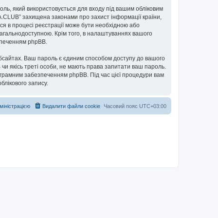
ароль, який використовується для входу під вашим обліковим
UA.CLUB” захищена законами про захист інформації країни,
ься в процесі реєстрації може бути необхідною або
загальнодоступною. Крім того, в налаштуваннях вашого
езпеченням phpBB.
бсайтах. Ваш пароль є єдиним способом доступу до вашого
 чи якісь треті особи, не мають права запитати ваш пароль.
ограмним забезпеченням phpBB. Під час цієї процедури вам
блікового запису.
дміністрацією
Видалити файли cookie
Часовий пояс
UTC+03:00