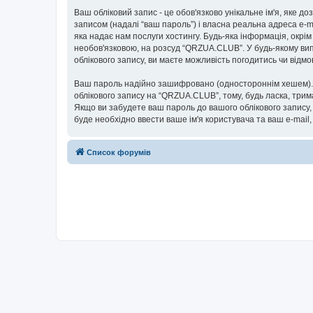
Ваш обліковий запис - це обов'язково унікальне ім'я, яке д
записом (надалі “ваш пароль”) і власна реальна адреса e-m
яка надає нам послуги хостингу. Будь-яка інформація, окрім
необов'язковою, на розсуд “QRZUA.CLUB”. У будь-якому вип
облікового запису, ви маєте можливість погодитись чи від
Ваш пароль надійно зашифровано (одностороннім хешем). П
облікового запису на “QRZUA.CLUB”, тому, будь ласка, трим
Якщо ви забудете ваш пароль до вашого облікового запису,
буде необхідно ввести ваше ім'я користувача та ваш e-mail
Список форумів