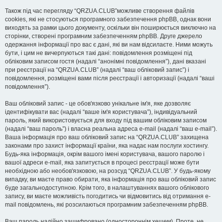
Також під час перегляду “QRZUA.CLUB”можливе створення файлів
cookies, які не стосуються програмного забезпечення phpBB, однак вони
виходять за рамки цього документу, оскільки він поширюється виключно на
сторінки, створені програмним забезпеченням phpBB. Друге джерело
одержання інформації про вас є дані, які ви нам відсилаєте. Ними можуть
бути, і цим не вичерпуються такі дані: повідомлення розміщені під
обліковим записом гостя (надалі “анонімні повідомлення”), дані вказані
при реєстрації на “QRZUA.CLUB” (надалі “ваш обліковий запис”) і
повідомлення, розміщені вами після реєстрації і авторизації (надалі “ваші
повідомлення”).
Ваш обліковий запис - це обов'язково унікальне ім'я, яке дозволяє
ідентифікувати вас (надалі “ваше ім'я користувача”), індивідуальний
пароль, який використовується для входу під вашим обліковим записом
(надалі “ваш пароль”) і власна реальна адреса e-mail (надалі “ваш e-mail”).
Ваша інформація про ваш обліковий запис на “QRZUA.CLUB” захищена
законами про захист інформації країни, яка надає нам послуги хостингу.
Будь-яка інформація, окрім вашого імені користувача, вашого паролю і
вашої адреси e-mail, яка запитується в процесі реєстрації може бути
необхідною або необов'язковою, на розсуд “QRZUA.CLUB”. У будь-якому
випадку, ви маєте право обирати, яка інформація про ваш обліковий запис
буде загальнодоступною. Крім того, в налаштуваннях вашого облікового
запису, ви маєте можливість погодитись чи відмовитись від отримання e-
mail повідомлень, які розсилаються програмним забезпеченням phpBB.
Ваш пароль надійно зашифровано (одностороннім хешем). Проте, не