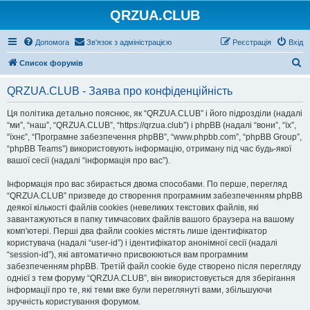
QRZUA.CLUB
Допомога
Зв'язок з адміністрацією
Реєстрація
Вхід
П
Список форумів
о
QRZUA.CLUB - Заява про конфіденційність
ш
у
Ця політика детально пояснює, як “QRZUA.CLUB” і його підрозділи (надалі
“ми”, “наш”, “QRZUA.CLUB”, “https://qrzua.club”) і phpBB (надалі “вони”, “їх”,
к
“їхнє”, “Програмне забезпечення phpBB”, “www.phpbb.com”, “phpBB Group”,
“phpBB Teams”) використовують інформацію, отриману під час будь-якої
вашої сесії (надалі “інформація про вас”).
Інформація про вас збирається двома способами. По перше, перегляд
“QRZUA.CLUB” призведе до створення програмним забезпеченням phpBB
деякої кількості файлів cookies (невеликих текстових файлів, які
завантажуються в папку тимчасових файлів вашого браузера на вашому
комп'ютері. Перші два файли cookies містять лише ідентифікатор
користувача (надалі “user-id”) і ідентифікатор анонімної сесії (надалі
“session-id”), які автоматично присвоюються вам програмним
забезпеченням phpBB. Третій файл cookie буде створено після перегляду
однієї з тем форуму “QRZUA.CLUB”, він використовується для зберігання
інформації про те, які теми вже були переглянуті вами, збільшуючи
зручність користування форумом.