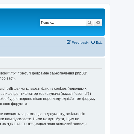
Пошук
Розширений по
Реєстрація
Вхід
вони”, “їх”, “їхнє”, “Програмне забезпечення phpBB”,
ро вас”).
hpBB деякої кількості файлів cookies (невеликих
 лише ідентифікатор користувача (надалі “user-id”) і
okie буде створено після перегляду однієї з тем форуму
тування форумом.
 виходять за рамки цього документу, оскільки він
и нам відсилаєте. Ними можуть бути, і цим не
ї на “QRZUA.CLUB” (надалі “ваш обліковий запис”) і