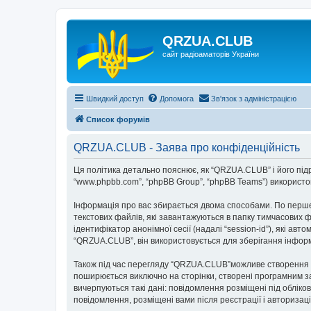
QRZUA.CLUB
сайт радіоаматорів України
Швидкий доступ
Допомога
Зв'язок з адміністрацією
Список форумів
QRZUA.CLUB - Заява про конфіденційність
Ця політика детально пояснює, як “QRZUA.CLUB” і його підроз
“www.phpbb.com”, “phpBB Group”, “phpBB Teams”) використову
Інформація про вас збирається двома способами. По перше
текстових файлів, які завантажуються в папку тимчасових ф
ідентифікатор анонімної сесії (надалі “session-id”), які 
“QRZUA.CLUB”, він використовується для зберігання інформ
Також під час перегляду “QRZUA.CLUB”можливе створення фа
поширюється виключно на сторінки, створені програмним за
вичерпуються такі дані: повідомлення розміщені під обліков
повідомлення, розміщені вами після реєстрації і авторизаці