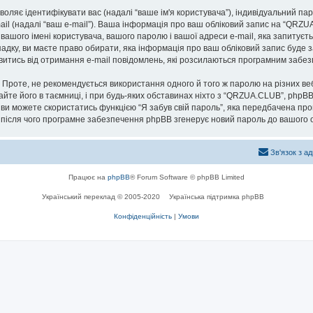
озволяє ідентифікувати вас (надалі “ваше ім'я користувача”), індивідуальний п
ail (надалі “ваш e-mail”). Ваша інформація про ваш обліковий запис на “QRZ
 вашого імені користувача, вашого паролю і вашої адреси e-mail, яка запитуєт
адку, ви маєте право обирати, яка інформація про ваш обліковий запис буде 
мовитись від отримання e-mail повідомлень, які розсилаються програмним заб
роте, не рекомендується використання одного й того ж паролю на різних ве
айте його в таємниці, і при будь-яких обставинах ніхто з “QRZUA.CLUB”, phpBB
 ви можете скористатись функцією “Я забув свій пароль”, яка передбачена пр
, після чого програмне забезпечення phpBB згенерує новий пароль до вашого о
Зв'язок з а
Працює на
phpBB
® Forum Software © phpBB Limited
Український переклад © 2005-2020
Українська підтримка phpBB
Конфіденційність
|
Умови