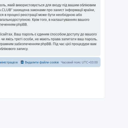
ароль, який використовується для входу під вашим обліковим
UA.CLUB” захищена законами про захист інформації країни,
ься в процесі реєстрації може бути необхідною або
загальнодоступною. Крім того, в налаштуваннях вашого
езпеченням phpBB.
бсайтах. Ваш пароль є єдиним способом доступу до вашого
 чи якісь треті особи, не мають права запитати ваш пароль.
ограмним забезпеченням phpBB. Під час цієї процедури вам
блікового запису.
дміністрацією
Видалити файли cookie
Часовий пояс
UTC+03:00