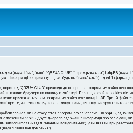
діли (надалі “ми”, “наш”, “QRZUA.CLUB”, “https://qrzua.club”) і phpBB (надалі “
ють інформацію, отриману під час будь-якої вашої сесії (надалі “інформація п
, перегляд “QRZUA.CLUB” призведе до створення програмним забезпеченням p
айлів вашого браузера на вашому комп'ютері. Перші два файли cookies містять
автоматично присвоюються вам програмним забезпеченням phpBB. Третій файл co
ації про те, які теми вже були переглянуті вами, збільшуючи зручність корис
йлів cookies, які не стосуються програмного забезпечення phpBB, однак вони
безпеченням phpBB. Друге джерело одержання інформації про вас є дані, які в
им записом гостя (надалі “анонімні повідомлення”), дані вказані при реєстраці
ї (надалі “ваші повідомлення”).