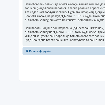
Ваш обліковий запис - це обов'язково унікальне ім'я, яке д
записом (надалі “ваш пароль”) і власна реальна адреса e-m
яка надає нам послуги хостингу. Будь-яка інформація, окрім
необов'язковою, на розсуд “QRZUA.CLUB”. У будь-якому вип
облікового запису, ви маєте можливість погодитись чи від
Ваш пароль надійно зашифровано (одностороннім хешем). П
облікового запису на “QRZUA.CLUB”, тому, будь ласка, трим
Якщо ви забудете ваш пароль до вашого облікового запису,
буде необхідно ввести ваше ім'я користувача та ваш e-mail
Список форумів