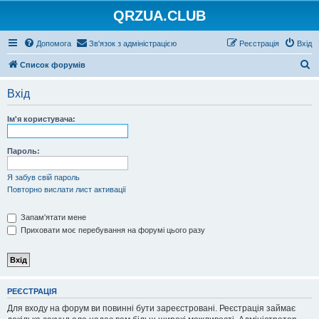
QRZUA.CLUB
Допомога
Зв'язок з адміністрацією
Реєстрація
Вхід
П
Список форумів
о
Вхід
ш
у
Ім'я користувача:
к
Пароль:
Я забув свій пароль
Повторно вислати лист активації
Запам'ятати мене
Приховати моє перебування на форумі цього разу
РЕЄСТРАЦІЯ
Для входу на форум ви повинні бути зареєстровані. Реєстрація займає