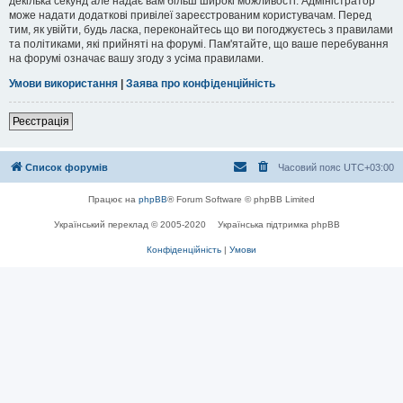
декілька секунд але надає вам більш широкі можливості. Адміністратор
може надати додаткові привілеї зареєстрованим користувачам. Перед
тим, як увійти, будь ласка, переконайтесь що ви погоджуєтесь з правилами
та політиками, які прийняті на форумі. Пам'ятайте, що ваше перебування
на форумі означає вашу згоду з усіма правилами.
Умови використання
|
Заява про конфіденційність
Реєстрація
Список форумів
Часовий пояс
UTC+03:00
Працює на
phpBB
® Forum Software © phpBB Limited
Український переклад © 2005-2020
Українська підтримка phpBB
Конфіденційність
|
Умови